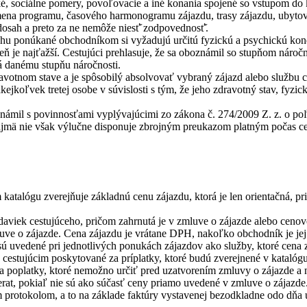
, sociálne pomery, povoľovacie a iné́ konania spojené so vstupom do kr
mena programu, časového harmonogramu zájazdu, trasy zájazdu, ubytovan
dosah a preto za ne nemôže niesť̌ zodpovednosť̌.
chu ponúkané obchodníkom si vyžadujú určitú fyzickú a psychickú kondí
peň je najťažší. Cestujúci prehlasuje, že sa oboznámil so stupňom náro
á danému stupňu náročnosti.
avotnom stave a je spôsobilý absolvovať vybraný zájazd alebo službu
kejkoľvek tretej osobe v súvislosti s tým, že jeho zdravotný stav, fyz
námil s povinnosťami vyplývajúcimi zo zákona č. 274/2009 Z. z. o poľ
najmä nie však výlučne disponuje zbrojným preukazom platným počas cel
talógu zverejňuje základnú cenu zájazdu, ktorá je len orientačná, p
daviek cestujúceho, pričom zahrnutá je v zmluve o zájazde alebo cenov
ve o zájazde. Cena zájazdu je vrátane DPH, nakoľko obchodník je jej
 sú uvedené pri jednotlivých ponukách zájazdov ako služby, ktoré cen
estujúcim poskytované za príplatky, ktoré budú zverejnené v katalóg
a poplatky, ktoré nemožno určiť pred uzatvorením zmluvy o zájazde a 
at, pokiaľ nie sú ako súčasť ceny priamo uvedené v zmluve o zájazde. 
protokolom, a to na základe faktúry vystavenej bezodkladne odo dňa uk