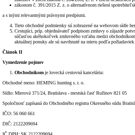
zákonom č. 391/2015 Z. z. o alternatívnom riešení spotrebiteľ
a s inými relevantnými právnymi predpismi.
Tieto obchodné podmienky sú zobrazené na webovom sídle hemi
Cestujúci, príp. objednávateľ podpisom zmluvy o zájazde pot
súčasťou akéhokoľvek zmluvného vzťahu medzi obchodníkom a c
aktuálnej ponuky ale sú navrhnuté na mieru podľa požiadaviek c
Článok II
Vymedzenie pojmov
Obchodníkom
je lovecká cestovná kancelária:
Obchodné meno: HEMING hunting s. r. o.
Sídlo: Mierová 371/24, Bratislava - mestská časť Ružinov 821 05
Spoločnosť zapísaná do Obchodného registra Okresného súdu Bratisla
IČO: 56 060 661
DIČ: 2122209694
IČ DPH: SK 2122209694