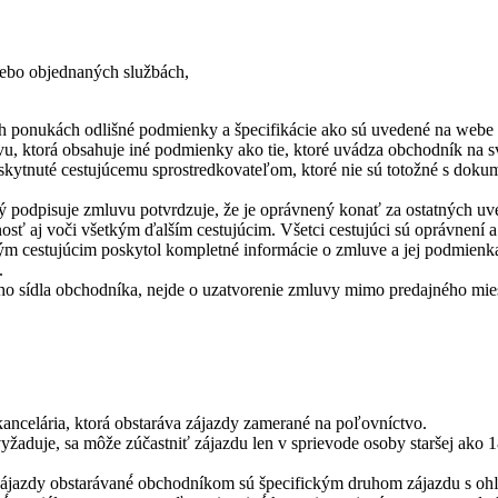
lebo objednaných službách,
h ponukách odlišné podmienky a špecifikácie ako sú uvedené na webe 
uvu, ktorá obsahuje iné podmienky ako tie, ktoré uvádza obchodník na
ytnuté cestujúcemu sprostredkovateľom, ktoré nie sú totožné s doku
ktorý podpisuje zmluvu potvrdzuje, že je oprávnený konať za ostatných 
 aj voči všetkým ďalším cestujúcim. Všetci cestujúci sú oprávnení a
tným cestujúcim poskytol kompletné informácie o zmluve a jej podmien
.
 sídla obchodníka, nejde o uzatvorenie zmluvy mimo predajného miest
kancelária, ktorá obstaráva zájazdy zamerané na poľovníctvo.
yžaduje, sa môže zúčastniť zájazdu len v sprievode osoby staršej ako 1
zájazdy obstarávané́ obchodníkom sú špecifickým druhom zájazdu s ohľa