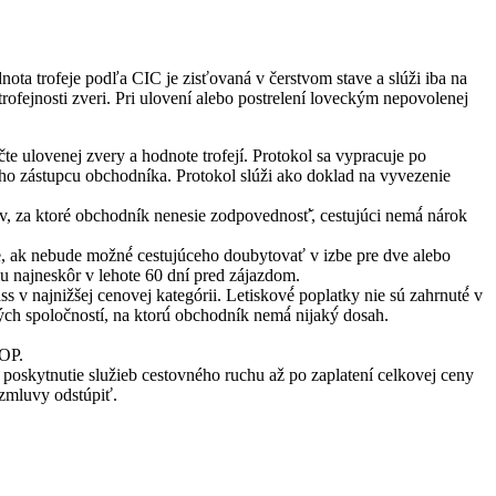
ta trofeje podľa CIC je zisťovaná v čerstvom stave a slúži iba na
rofejnosti zveri. Pri ulovení alebo postrelení loveckým nepovolenej
te ulovenej zvery a hodnote trofejí. Protokol sa vypracuje po
ho zástupcu obchodníka. Protokol slúži ako doklad na vyvezenie
dov, za ktoré obchodník nenesie zodpovednosť̌, cestujúci nemá́ nárok
de, ak nebude možné́ cestujúceho doubytovať v izbe pre dve alebo
emu najneskôr v lehote 60 dní pred zájazdom.
 v najnižšej cenovej kategórii. Letiskové́ poplatky nie sú zahrnuté́ v
ch spoločností, na ktorú́ obchodník nemá́ nijaký́ dosah.
VOP.
poskytnutie služieb cestovného ruchu až po zaplatení celkovej ceny
 zmluvy odstúpiť.