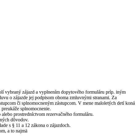
olí vybraný zájazd a vyplnením dopytového formuláru príp. iným
luvu o zájazde jej podpisom oboma zmluvnými stranami. Za
zástupcom či splnomocneným zástupcom. V mene maloletých detí koná
a preukáže splnomocnenie.
alebo prostredníctvom rezervačného formuláru.
nných dôvodov.
lade s § 11 a 12 zákona o zájazdoch.
om, a to najmä