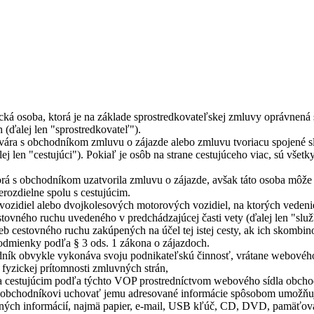
ická osoba, ktorá je na základe sprostredkovateľskej zmluvy oprávne
(ďalej len "sprostredkovateľ").
atvára s obchodníkom zmluvu o zájazde alebo zmluvu tvoriacu spojené s
j len "cestujúci"). Pokiaľ je osôb na strane cestujúceho viac, sú všetk
torá s obchodníkom uzatvorila zmluvu o zájazde, avšak táto osoba môže
rozdielne spolu s cestujúcim.
vozidiel alebo dvojkolesových motorových vozidiel, na ktorých vedeni
stovného ruchu uvedeného v predchádzajúcej časti vety (ďalej len "slu
 cestovného ruchu zakúpených na účel tej istej cesty, ak ich skombino
podmienky podľa § 3 ods. 1 zákona o zájazdoch.
hodník obvykle vykonáva svoju podnikateľskú činnosť, vrátane webové
fyzickej prítomnosti zmluvných strán,
cestujúcim podľa týchto VOP prostredníctvom webového sídla obchodní
o obchodníkovi uchovať jemu adresované informácie spôsobom umožňujú
ných informácií, najmä papier, e-mail, USB kľúč, CD, DVD, pamäťová 