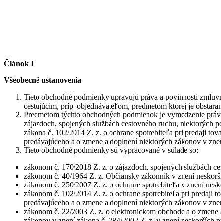
Článok I
Všeobecné ustanovenia
Tieto obchodné podmienky upravujú práva a povinnosti zmluvný
cestujúcim, príp. objednávateľom, predmetom ktorej je obstaran
Predmetom týchto obchodných podmienok je vymedzenie práv a p
zájazdoch, spojených službách cestovného ruchu, niektorých p
zákona č. 102/2014 Z. z. o ochrane spotrebiteľa pri predaji t
predávajúceho a o zmene a doplnení niektorých zákonov v znen
Tieto obchodné podmienky sú vypracované v súlade so:
zákonom č. 170/2018 Z. z. o zájazdoch, spojených službách c
zákonom č. 40/1964 Z. z. Občiansky zákonník v znení neskorší
zákonom č. 250/2007 Z. z. o ochrane spotrebiteľa v znení nesk
zákonom č. 102/2014 Z. z. o ochrane spotrebiteľa pri predaji 
predávajúceho a o zmene a doplnení niektorých zákonov v znen
zákonom č. 22/2003 Z. z. o elektronickom obchode a o zmene a 
zákonov v znení zákona č. 284/2002 Z. z. v znení neskorších 