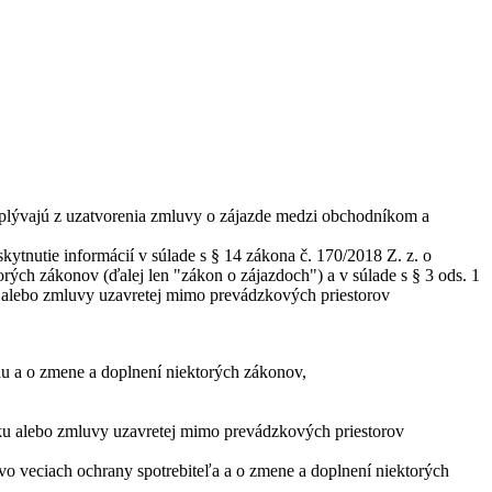
yplývajú z uzatvorenia zmluvy o zájazde medzi obchodníkom a
tnutie informácií v súlade s § 14 zákona č. 170/2018 Z. z. o
ých zákonov (ďalej len "zákon o zájazdoch") a v súlade s § 3 ods. 1
ku alebo zmluvy uzavretej mimo prevádzkových priestorov
u a o zmene a doplnení niektorých zákonov,
aľku alebo zmluvy uzavretej mimo prevádzkových priestorov
vo veciach ochrany spotrebiteľa a o zmene a doplnení niektorých