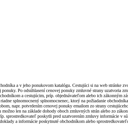
hodníka a v jeho ponukovom katalógu. Cestujúci si na web stránke zv
ponuky. Po odsúhlasení cenovej ponuky zmluvné strany uzatvoria zm
bchodníkom a cestujúcim, príp. objednávateľom alebo ich zákonným 
 riadne splnomocnený splnomocnenec, ktorý na požiadanie obchodník
om, napr. potvrdením cenovej ponuky emailom zo strany cestujúceho 
 ju možno len na základe dohody oboch zmluvných strán alebo zo záko
p. sprostredkovateľ poskytli pred uzatvorením zmluvy informácie v sú
doklady a informácie poskytnuté obchodníkom alebo sprostredkovateľ