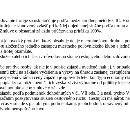
odovanie trofeje sa uskutočňuje podľa medzinárodnej metódy CIC. Hodno
ofeje je stanovený zvlášť pri každej objednanej službe podľa druhu a t
Zmluve o obstaraní zájazdu priúčtovaná prirážka 100%.
t je lovecký protokol, ktorý obsahuje údaje o termíne lovu, druhu a poč
boru zloženého jedného zástupcu miestneho poľovníckeho klubu a jedné
a trofej okamžite.
 služieb alebo ich časti z dôvodov na strane cestujúceho alebo z dôvo
zbe pre dve osoby, ak nie je v popise zájazdu uvedené inak t.j. v prípa
vlastnú́ izbu na základe vyčíslenia a výzvy na úhradu zaslanej cestujúc
bezpečená́ v rámci ceny zájazdu je spravidla letenkou typu economy class
platky sa môže meniť̌ a ich výška závisí́ výhradne od politiky letecký
ovej ponuke alebo zmluve o zájazde.
jazdu podľa podmienok dohodnutých v čl. VII ods. 3 a nasl. týchto 
ačatím poskytovania služieb cestovného ruchu. Cestujúci má nárok na 
 a včas v súlade s platobnými podmienkami, je obchodník oprávnený od
dôvodu neúspešného lovu.