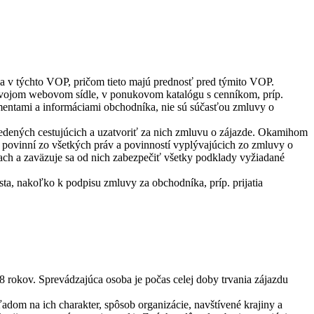
a v týchto VOP, pričom tieto majú prednosť pred týmito VOP.
 svojom webovom sídle, v ponukovom katalógu s cenníkom, príp.
mentami a informáciami obchodníka, nie sú súčasťou zmluvy o
uvedených cestujúcich a uzatvoriť za nich zmluvu o zájazde. Okamihom
 povinní zo všetkých práv a povinností vyplývajúcich zo zmluvy o
kach a zaväzuje sa od nich zabezpečiť všetky podklady vyžiadané
a, nakoľko k podpisu zmluvy za obchodníka, príp. prijatia
8 rokov. Sprevádzajúca osoba je počas celej doby trvania zájazdu
dom na ich charakter, spôsob organizácie, navštívené krajiny a