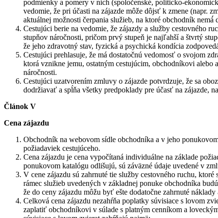
podmienky a pomery v nich (spoločenské́, politicko-ekonomické́
vedomie, že pri účasti na zájazde môže dôjsť k zmene (napr. z
aktuálnej možnosti čerpania služieb, na ktoré obchodník nemá́ 
Cestujúci berie na vedomie, že zájazdy a služby cestovného ru
stupňov náročnosti, pričom prvý stupeň je najľahší a štvrtý stu
že jeho zdravotný stav, fyzická a psychická kondícia zodpoved
Cestujúci prehlasuje, že má dostatočnú vedomosť o svojom zdr
ktorá vznikne jemu, ostatným cestujúcim, obchodníkovi alebo a
náročnosti.
Cestujúci uzatvorením zmluvy o zájazde potvrdzuje, že sa oboz
dodržiavať a spĺňa všetky predpoklady pre účasť na zájazde, 
Článok V
Cena zájazdu
Obchodník na webovom sídle obchodníka a v jeho ponukovom ka
požiadaviek cestujúceho.
Cena zájazdu je cena vypočítaná individuálne na základe požia
ponukovom katalógu odlišujú, sú záväzné údaje uvedené v zmlu
V cene zájazdu sú zahrnuté tie služby cestovného ruchu, ktoré
rámec služieb uvedených v základnej ponuke obchodníka budú c
že do ceny zájazdu môžu byť ešte dodatočne zahrnuté náklady 
Celková cena zájazdu nezahŕňa poplatky súvisiace s lovom zvier
zaplatiť obchodníkovi v súlade s platným cenníkom a loveckým 