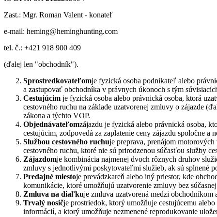
Zast.: Mgr. Roman Valent - konateľ
e-mail: heming@heminghunting.com
tel. č.: +421 918 900 409
(ďalej len "obchodník").
Sprostredkovateľom
je fyzická osoba podnikateľ alebo právn
a zastupovať obchodníka v právnych úkonoch s tým súvisiacich 
Cestujúcim
je fyzická osoba alebo právnická osoba, ktorá uz
cestovného ruchu na základe uzatvorenej zmluvy o zájazde (ďale
zákona a týchto VOP.
Objednávateľom
zájazdu je fyzická alebo právnická osoba, k
cestujúcim, zodpovedá za zaplatenie ceny zájazdu spoločne a ne
Službou cestovného ruchu
je preprava, prenájom motorových 
cestovného ruchu, ktoré nie sú prirodzenou súčasťou služby ce
Zájazdom
je kombinácia najmenej dvoch rôznych druhov služieb
zmluvy s jednotlivými poskytovateľmi služieb, ak sú splnené 
Predajné miesto
je prevádzkareň alebo iný priestor, kde obc
komunikácie, ktoré umožňujú uzatvorenie zmluvy bez súčasnej 
Zmluva na diaľku
je zmluva uzatvorená medzi obchodníkom a 
Trvalý nosič
je prostriedok, ktorý umožňuje cestujúcemu aleb
informácií, a ktorý umožňuje nezmenené reprodukovanie ulože