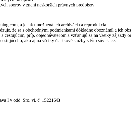
ských sporov v znení neskorších právnych predpisov
ng.com, a je tak umožnená ich archivácia a reprodukcia.
vrdzuje, že sa s obchodnými podmienkami dôkladne oboznámil a ich o
estujúcim, príp. objednávateľom a vzťahujú sa na všetky zájazdy or
estujúceho, ako aj na všetky čiastkové služby s tým súvisiace.
va I v odd. Sro, vl. č. 152216/B