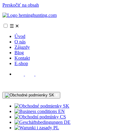
Preskočiť na obsah
☰
✕
Úvod
O nás
Zájazdy
Blog
Kontakt
E-shop
SK
SK
EN
CS
DE
PL