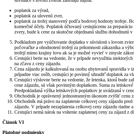
súvisiace s lovom zvierat zahŕňajú najmä:
poplatok za výrad,
poplatok za ulovenú zver,
poplatok za trofej stanovený podľa bodovej hodnoty trofeje. B
komerčné účely. Poplatok účtovaný cestujúcemu za preparáciu tr
zvery, bude k cene za skutočne objednanú službu dohodnutú v 
Podkladom pre vyúčtovanie doplatku v súvislosti s lovom zviera
poľovačke a ohodnotení trofejí za prítomnosti zákazníka a vý
trofejí mimo krajiny lovu ak sa je možné vyvieť v zmysle zákon
Cestujúci berie na vedomie, že v prípade nevyužitia niektorých
na zľavu z ceny zájazdu.
Cena zájazdu je kalkulovaná́ na osobu ubytovanú́ spravidla v i
prípadne viac osôb, cestujúci je povinný́ uhradiť̌ doplatok za 
Cestujúci výslovne berie na vedomie, že letenka, ktorá́ bude za
cene zájazdu, sú však povinným doplatkom. Suma za letiskové́ po
Predpokladaná́ výška letiskových poplatkov je uvádzaná́ v cen
Obchodník je oprávnený jednostranným úkonom zvýšiť cenu zá
Obchodník má právo na zaplatenie celkovej ceny zájazdu pred z
zájazdu. V prípade nezaplatenia celkovej ceny zájazdu riadne
Cestujúci nemá nárok na vrátenie zaplatenej ceny za zájazd z 
Článok VI
Platobné podmienky