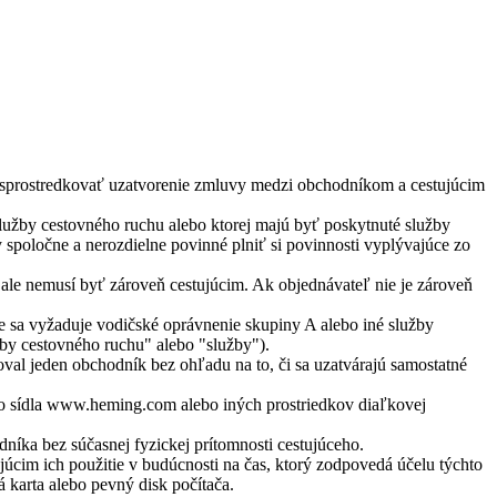
ná sprostredkovať uzatvorenie zmluvy medzi obchodníkom a cestujúcim
lužby cestovného ruchu alebo ktorej majú byť poskytnuté služby
y spoločne a nerozdielne povinné plniť si povinnosti vyplývajúce zo
 ale nemusí byť zároveň cestujúcim. Ak objednávateľ nie je zároveň
e sa vyžaduje vodičské oprávnenie skupiny A alebo iné služby
žby cestovného ruchu" alebo "služby").
val jeden obchodník bez ohľadu na to, či sa uzatvárajú samostatné
ho sídla www.heming.com alebo iných prostriedkov diaľkovej
ka bez súčasnej fyzickej prítomnosti cestujúceho.
cim ich použitie v budúcnosti na čas, ktorý zodpovedá účelu týchto
karta alebo pevný disk počítača.