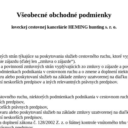
Všeobecné obchodné podmienky
loveckej cestovnej kancelárie HEMING hunting s. r. o.
ch strán týkajúce sa poskytovania služieb cestovného ruchu, ktoré v
ie zájazdu (ďalej len „zmluva o zájazde“).
ovinností zmluvných strán vyplývajúcich zo zmluvy o zájazde a posky
odmienkach podnikania v cestovnom ruchu a o zmene a doplnení niektor
ovaru alebo poskytovaní služieb na základe zmluvy uzatvorenej na diaľ
í neskorších predpisov a iných relevantných právnych predpisov.
estovného ruchu, niektorých podmienkach podnikania v cestovnom ruch
ch predpisov,
orších právnych predpisov,
tovaru alebo poskytovaní služieb na základe zmluvy uzatvorenej na di
í neskorších predpisov,
doplnení zákona č. 128/2002 Z. z. o štátnej kontrole vnútorného trhu 
právnych predpisov