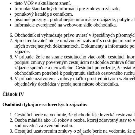
tieto VOP v aktuálnom znení,
formulár štandardných informácií pre zmluvy o zájazde,
ponukový katalóg s cenníkom,
písomné pokyny - podrobnejšie informácie o zájazde, pobyte a
informácie zverejnené na webovom sídle obchodníka.
Obchodník si vyhradzuje právo uviesť v špeciálnych písomnýc
Sprostredkovateľ nie je oprávnený uzatvoriť s cestujúcim zml
iných zverejnených dokumentoch. Dokumenty a informácie posk
zájazde.
V prípade, že je na strane cestujúceho viac osôb, cestujúci, 
podpisu zmluvy povereným cestujúcim nadobúda zmluva účinnosť
zájazde spoločne a nerozdielne. Cestujúci potvrdzuje, že osta
obchodníkom potrebné k poskytnutiu služieb cestovného ruchu
V prípade uzatvorenia zmluvy diaľku prostredníctvom webového
objednávky dochádza v predajnom mieste obchodníka.
Článok IV
Osobitosti týkajúce sa loveckých zájazdov
Cestujúci berie na vedomie, že obchodník je lovecká cestovná 
Osoba mladšia ako 18 rokov a osoba, ktorej zdravotný stav to v
zodpovedná za zverenú osobu.
Cestujúci uzatvorením zmluvy o zájazde berie na vedomie, že 