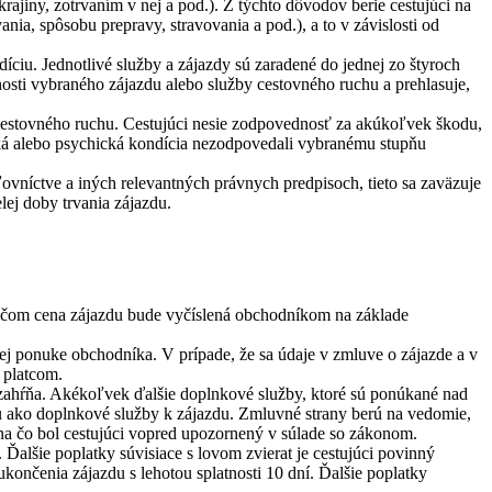
ajiny, zotrvaním v nej a pod.). Z týchto dôvodov berie cestujúci na
ia, spôsobu prepravy, stravovania a pod.), a to v závislosti od
ciu. Jednotlivé služby a zájazdy sú zaradené do jednej zo štyroch
čnosti vybraného zájazdu alebo služby cestovného ruchu a prehlasuje,
 cestovného ruchu. Cestujúci nesie zodpovednosť za akúkoľvek škodu,
ická alebo psychická kondícia nezodpovedali vybranému stupňu
ovníctve a iných relevantných právnych predpisoch, tieto sa zaväzuje
ej doby trvania zájazdu.
ričom cena zájazdu bude vyčíslená obchodníkom na základe
ej ponuke obchodníka. V prípade, že sa údaje v zmluve o zájazde a v
 platcom.
a zahŕňa. Akékoľvek ďalšie doplnkové služby, ktoré sú ponúkané nad
u ako doplnkové služby k zájazdu. Zmluvné strany berú na vedomie,
na čo bol cestujúci vopred upozornený v súlade so zákonom.
Ďalšie poplatky súvisiace s lovom zvierat je cestujúci povinný
ončenia zájazdu s lehotou splatnosti 10 dní. Ďalšie poplatky