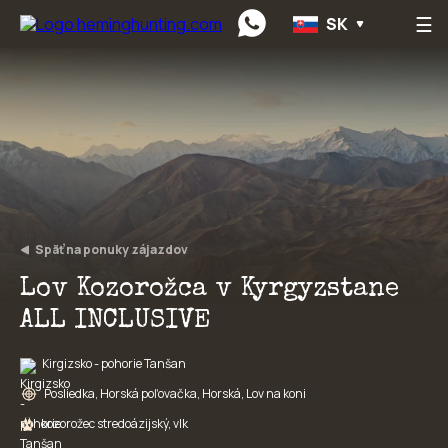
☰
SK
Preskočiť na obsah
Späť na ponuky zájazdov
Lov Kozorožca v Kyrgyzstane
ALL INCLUSIVE
Kirgizsko - pohorie Tanšan
Posliedka, Horská poľovačka, Horská, Lov na koni
kozorožec stredoázijský, vlk