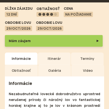
DĹŽKA ZÁJAZDU
CENA
OBTIAŽNOSŤ
12 DNÍ
NA POŽIADANIE
OBDOBIE LOVU
OBDOBIE LOVU
29/OCT/2026
29/OCT/2026
Mám záujem
Informácie
Itinerár
Termíny
Obtiažnosť
Galéria
Video
Informácie
Nezabudnuteľné lovecké dobrodružstvo uprostred
nerušenej prírody či náročný lov vo fantastickej
horskej krajine aj to je lov v krásnom prostredí