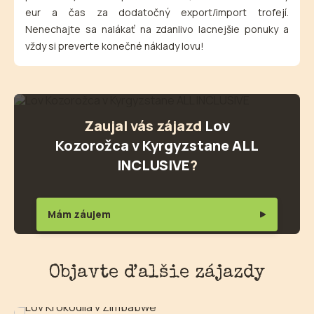
eur a čas za dodatočný export/import trofejí.
Nenechajte sa nalákať na zdanlivo lacnejšie ponuky a
vždy si preverte konečné náklady lovu!
Zaujal vás zájazd
Lov
Kozorožca v Kyrgyzstane ALL
INCLUSIVE
?
Mám záujem
Objavte ďalšie zájazdy