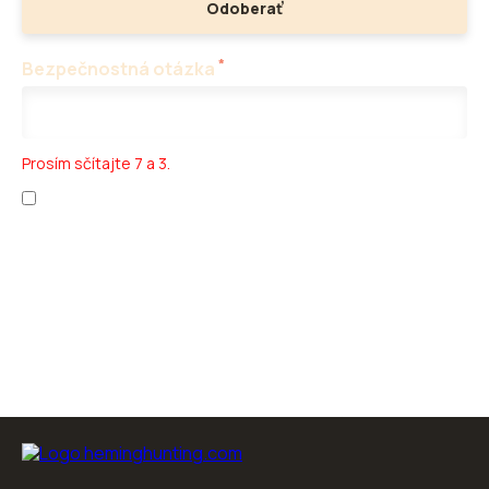
Odoberať
*
Bezpečnostná otázka
Prosím sčítajte 7 a 3.
Prečítal som si
ochranu osobných údajov
a
obchodné podmienky
.