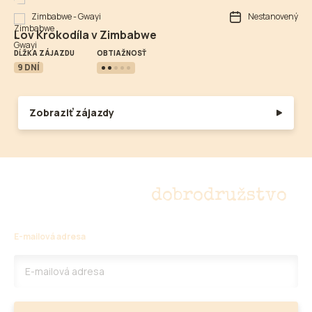
Zimbabwe - Gwayi
Nestanovený
Lov Krokodíla v Zimbabwe
OBTIAŽNOSŤ
DĹŽKA ZÁJAZDU
9 DNÍ
Zobraziť zájazdy
Nepremeškajte
dobrodružstvo
E-mailová adresa