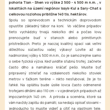
pohoria Tian - Shen vo výške 2 500 - 4 500 m n.m. , v
lokalitách na území regiónov Issyk-Kul a Sary-Chat s
celkovou rozlohou približne 140 tis. hektárov.
Spolu so sprievodcom a technickým doprovodom
opustíte základný tábor na koni. Vo väčšine prípadov
tieto vychádzky trvajú niekoľko dní a počas lovu
prenocujete buď v stanoch alebo primitívnych
prístreškoch. Preto je naozaj kvalitný spací vak veľmi
dôležitou súčasťou vašej výbavy! Lovíte až do
nadmorskej výšky 4 500 m.n.m., čo je samozrejme samo
o sebe fyzická výzva. Keď uvidíte sľubnú trofej, začnete
často dlho a namáhavo kráčať pešo. Musíte byť
pripravený strieľať na vzdialenosti niekoľko stoviek
metrov v ťažkom teréne – nikto nesľuboval, že je to
ľahké. Na oplátku bude úsilie lovca často odmenené
trofejami dlhšími ako 110 cm – v ojedinelých prípadoch až
impozantných 140 cm. A príroda a scenéria, ktoré sa
vám navždy zapíšu do pamäti, sa nedajú opísať slovami –
jednoducho to musíte vidieť a cítiť na vlastnom tele.