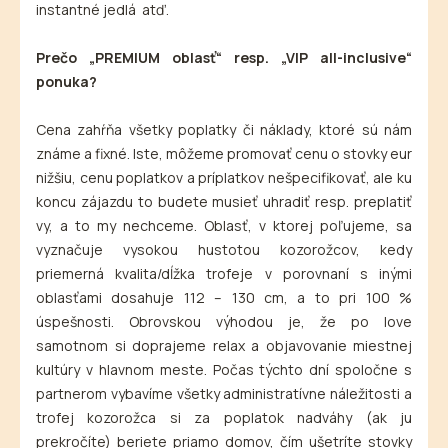
instantné jedlá atď.
Prečo „PREMIUM oblasť“ resp.
„VIP all-inclusive“
ponuka?
Cena zahŕňa všetky poplatky či náklady, ktoré sú nám
známe a fixné. Iste, môžeme promovať cenu o stovky eur
nižšiu, cenu poplatkov a príplatkov nešpecifikovať, ale ku
koncu zájazdu to budete musieť uhradiť resp. preplatiť
vy, a to my nechceme. Oblasť, v ktorej poľujeme, sa
vyznačuje vysokou hustotou kozorožcov, kedy
priemerná kvalita/dĺžka trofeje v porovnaní s inými
oblasťami dosahuje 112 – 130 cm, a to pri 100 %
úspešnosti. Obrovskou výhodou je, že po love
samotnom si doprajeme relax a objavovanie miestnej
kultúry v hlavnom meste. Počas týchto dní spoločne s
partnerom vybavíme všetky administratívne náležitosti a
trofej kozorožca si za poplatok nadváhy (ak ju
prekročíte) beriete priamo domov, čím ušetríte stovky