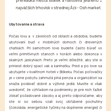
prehliadka mesta Biškek a návšteva jedného z
najväčších trhovísk v strednej Ázii - Osh market.
Ubytovanie a strava
Počas lovu a v závislosti od oblasti a obdobia, budete
ubytovaní buď v mobilných domoch či drevených
chatkách. Pri samotnom love budete často bývať vo
veľmi primitívnych stanoch v horách alebo dokonca v
skalných jaskyniach. Preto je veľmi dôležité, aby ste si
priniesli dobrý spací vak a karimatku. Pred a po love sa
ubytujete v kvalitnom hoteli v Biškeku. Počas poľovačky
je v cene pobytu zahrnutá plná penzia a organizátori sa
snažia podávať dobré a výživné jedlá. Musíte si však
uvedomiť, že vzhľadom na podmienky je pre nich ťažké
získať požadované zásoby a aj preto odporúčame, aby
ste si so sebou vzali svoj obľúbené pochutiny
(čokoláda, energetické tyčinky na doplnenie energie) či