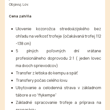
Objavuj. Lov.
Cena zahŕňa
Ulovenie kozorožca stredoázijského bez
ohľadu na veľkosť trofeje (očakávaná trofej 112
-138 cm)
5 plných poľovných dní vrátane
profesionálneho doprovodu 2:1 ( jeden lovec
ma dvoch sprievodcov)
Transfer z letiska do kempu a späť
Transfery počas celého lovu
Ubytovanie a celodenná strava v základnom
tábore a vo “flykempe”
Základné spracovanie trofeje a príprava na
preparáciu