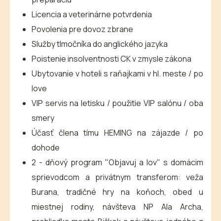
Licencia a veterinárne potvrdenia
Povolenia pre dovoz zbrane
Služby tlmočníka do anglického jazyka
Poistenie insolventnosti CK v zmysle zákona
Ubytovanie v hoteli s raňajkami v hl. meste / po
love
VIP servis na letisku / použitie VIP salónu / oba
smery
Účasť člena tímu HEMING na zájazde / po
dohode
2 - dňový program "Objavuj a lov" s domácim
sprievodcom a privátnym transferom: veža
Burana, tradičné hry na koňoch, obed u
miestnej rodiny, návšteva NP Ala Archa,