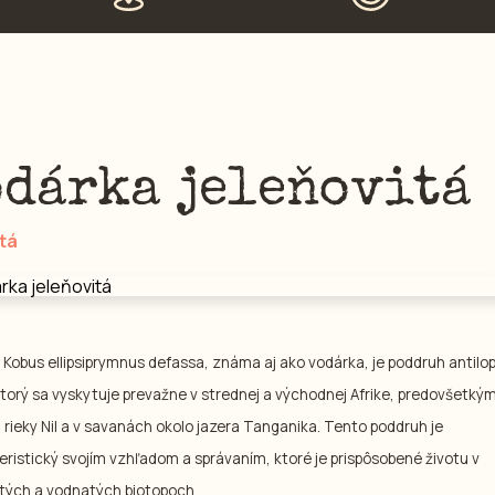
odárka jeleňovitá
tá
a
Kobus ellipsiprymnus defassa
, známa aj ako vodárka, je poddruh antilo
ktorý sa vyskytuje prevažne v strednej a východnej Afrike, predovšetký
i rieky Nil a v savanách okolo jazera Tanganika. Tento poddruh je
eristický svojím vzhľadom a správaním, ktoré je prispôsobené životu v
tých a vodnatých biotopoch.