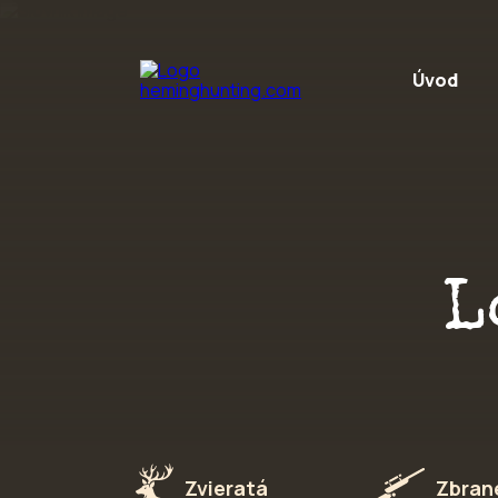
Preskočiť na obsah
Úvod
L
Zvieratá
Zbran