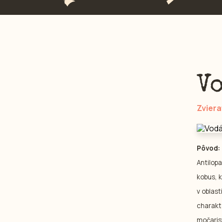
V
Zviera
Pôvod:
Antilop
kobus, 
v oblast
charakt
močaris