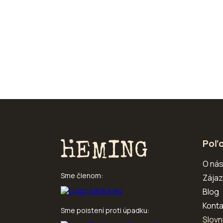
Poľo
O ná
Sme členom:
Zájaz
Blog
Konta
Sme poistení proti úpadku:
Slovn