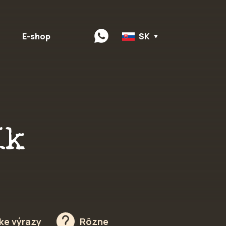
E-shop
SK
ík
ke výrazy
Rôzne