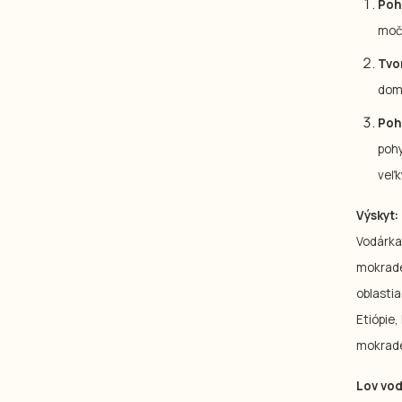
Poh
moči
Tvo
domi
Poh
pohy
veľk
Výskyt:
Vodárka
mokrade
oblastia
Etiópie
mokrade 
Lov vod