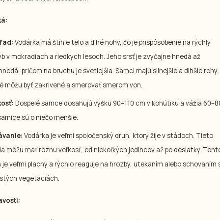
ká:
ľad:
Vodárka má štíhle telo a dlhé nohy, čo je prispôsobenie na rýchly
b v mokradiach a riedkych lesoch. Jeho srsť je zvyčajne hnedá až
hnedá, pričom na bruchu je svetlejšia. Samci majú silnejšie a dlhšie rohy,
é môžu byť zakrivené a smerovať smerom von.
kosť:
Dospelé samce dosahujú výšku 90–110 cm v kohútiku a vážia 60–8
samice sú o niečo menšie.
ávanie:
Vodárka je veľmi spoločenský druh, ktorý žije v stádoch. Tieto
a môžu mať rôznu veľkosť, od niekoľkých jedincov až po desiatky. Tent
 je veľmi plachý a rýchlo reaguje na hrozby, utekaním alebo schovaním 
stých vegetáciách.
vosti: