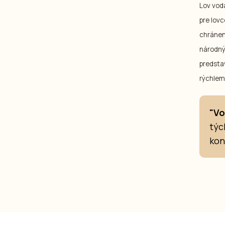
Lov vod
pre lovc
chránen
národnýc
predsta
rýchlem
"Vo
týc
kon