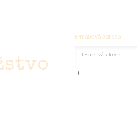
ajte
E-mailová adresa
žstvo
Prečítal som si
ochranu oso