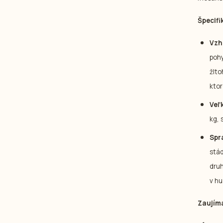
Špecifi
Vzh
pohy
žlto
ktor
Veľ
kg, 
Spr
stád
druh
v hu
Zaujíma