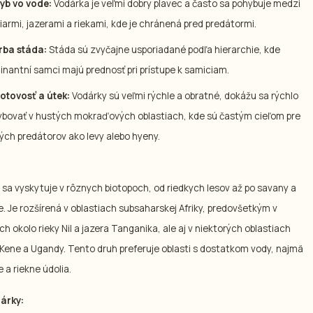
yb vo vode:
Vodárka je veľmi dobrý plavec a často sa pohybuje medzi
armi, jazerami a riekami, kde je chránená pred predátormi.
rba stáda:
Stáda sú zvyčajne usporiadané podľa hierarchie, kde
nantní samci majú prednosť pri prístupe k samiciam.
otovosť a útek:
Vodárky sú veľmi rýchle a obratné, dokážu sa rýchlo
bovať v hustých mokraďových oblastiach, kde sú častým cieľom pre
ých predátorov ako levy alebo hyeny.
 sa vyskytuje v rôznych biotopoch, od riedkych lesov až po savany a
. Je rozšírená v oblastiach subsaharskej Afriky, predovšetkým v
ch okolo rieky Nil a jazera Tanganika, ale aj v niektorých oblastiach
, Kene a Ugandy. Tento druh preferuje oblasti s dostatkom vody, najmä
a riekne údolia.
árky: