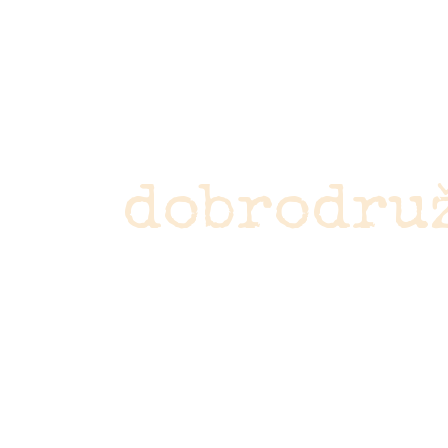
Nepremešk
dobrodru