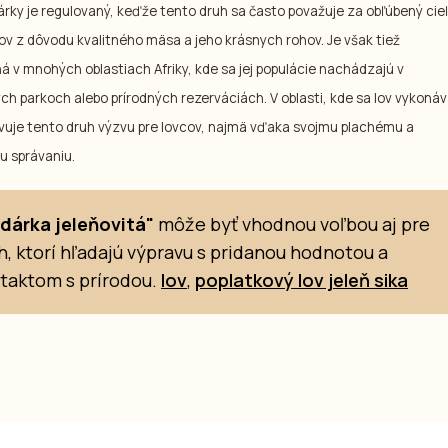
árky je regulovaný, keďže tento druh sa často považuje za obľúbený cie
ov z dôvodu kvalitného mäsa a jeho krásnych rohov. Je však tiež
á v mnohých oblastiach Afriky, kde sa jej populácie nachádzajú v
h parkoch alebo prírodných rezerváciách. V oblasti, kde sa lov vykonáv
vuje tento druh výzvu pre lovcov, najmä vďaka svojmu plachému a
u správaniu.
dárka jeleňovitá"
môže byť vhodnou voľbou aj pre
h, ktorí hľadajú výpravu s pridanou hodnotou a
taktom s prírodou.
lov
,
poplatkový lov jeleň sika