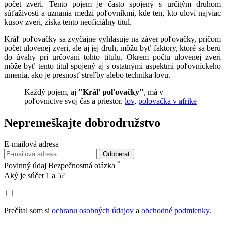
počet zveri. Tento pojem je často spojený s určitým druhom
súťaživosti a uznania medzi poľovníkmi, kde ten, kto uloví najviac
kusov zveri, získa tento neoficiálny titul.
Kráľ poľovačky sa zvyčajne vyhlasuje na záver poľovačky, pričom
počet ulovenej zveri, ale aj jej druh, môžu byť faktory, ktoré sa berú
do úvahy pri určovaní tohto titulu. Okrem počtu ulovenej zveri
môže byť tento titul spojený aj s ostatnými aspektmi poľovníckeho
umenia, ako je presnosť streľby alebo technika lovu.
Každý pojem, aj
"Kráľ poľovačky"
, má v
poľovníctve svoj čas a priestor.
lov
,
polovačka v afrike
Nepremeškajte
dobrodružstvo
E-mailová adresa
Odoberať
*
Povinný údaj
Bezpečnostná otázka
Aký je súčet 1 a 5?
Prečítal som si
ochranu osobných údajov
a
obchodné podmienky
.