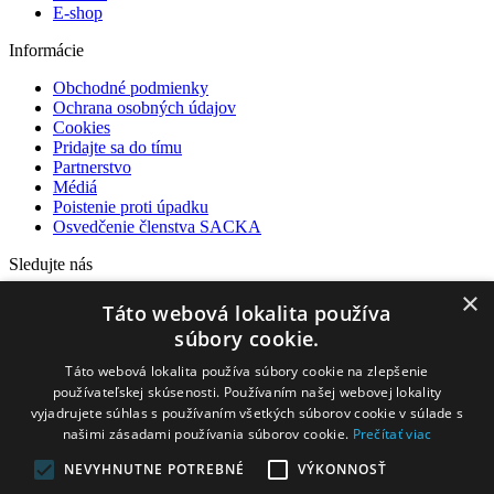
E-shop
Informácie
Obchodné podmienky
Ochrana osobných údajov
Cookies
Pridajte sa do tímu
Partnerstvo
Médiá
Poistenie proti úpadku
Osvedčenie členstva SACKA
Sledujte nás
×
Facebook
Táto webová lokalita používa
Instagram
súbory cookie.
YouTube
Táto webová lokalita používa súbory cookie na zlepšenie
Naši partneri
používateľskej skúsenosti. Používaním našej webovej lokality
vyjadrujete súhlas s používaním všetkých súborov cookie v súlade s
našimi zásadami používania súborov cookie.
Prečítať viac
NEVYHNUTNE POTREBNÉ
VÝKONNOSŤ