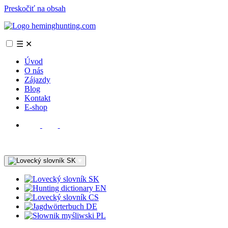
Preskočiť na obsah
☰
✕
Úvod
O nás
Zájazdy
Blog
Kontakt
E-shop
SK
SK
EN
CS
DE
PL