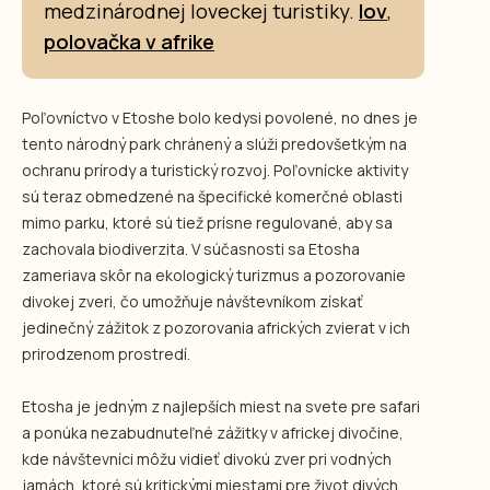
medzinárodnej loveckej turistiky.
lov
,
polovačka v afrike
Poľovníctvo v Etoshe bolo kedysi povolené, no dnes je
tento národný park chránený a slúži predovšetkým na
ochranu prírody a turistický rozvoj. Poľovnícke aktivity
sú teraz obmedzené na špecifické komerčné oblasti
mimo parku, ktoré sú tiež prísne regulované, aby sa
zachovala biodiverzita. V súčasnosti sa Etosha
zameriava skôr na ekologický turizmus a pozorovanie
divokej zveri, čo umožňuje návštevníkom získať
jedinečný zážitok z pozorovania afrických zvierat v ich
prirodzenom prostredí.
Etosha je jedným z najlepších miest na svete pre safari
a ponúka nezabudnuteľné zážitky v africkej divočine,
kde návštevníci môžu vidieť divokú zver pri vodných
jamách, ktoré sú kritickými miestami pre život divých