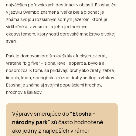
najväčších poľovníckych destinácií v oblasti. Etosha, čo
v jazyku Ovambo znamená "veľká biela plocha", je
známa svojou rozsiahlym soľným jazerom, ktoré je
viditeľné aj z vesmíru, a jeho jedinečným
ekosystémom, ktorý hostí obrovské množstvo divokej
zveri.
Park je domovom pre širokú škálu afrických zvierat,
vrátane "big five" – slona, leva, leoparda, byvola a
nosorožca. K tomu sa pridávajú druhy ako žirafy, zebra,
impala, kudu, springbok a rôzne druhy antilop a vtákov.
Etosha je známa aj svojimi populáciami hrochov,
hrochov a šakalov.
Výpravy smerujúce do
"Etosha -
národný park"
sú často hodnotené
ako jedny z najlepších v rámci