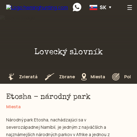
☰
SK
Preskočiť na obsah
Lovecký slovník
Zvieratá
Zbrane
Miesta
Poľov
Etosha - národný park
Miesta
Národný park Etosha, nachádzajúci sa v
severozápadnej Namíbií, je jedným z najväčších a
najznámejších národných parkov v Afrike a jednou z