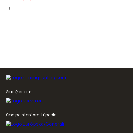
Prečítal som si
ochranu osobných údajov
a
obchodné podmienky
.
Sme členom:
Sme poistení proti úpadku: