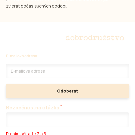
zvierat počas suchých období.
Nepremeškajte
dobrodružstvo
E-mailová adresa
Odoberať
*
Bezpečnostná otázka
Prosím sčítajte 3 a 5.