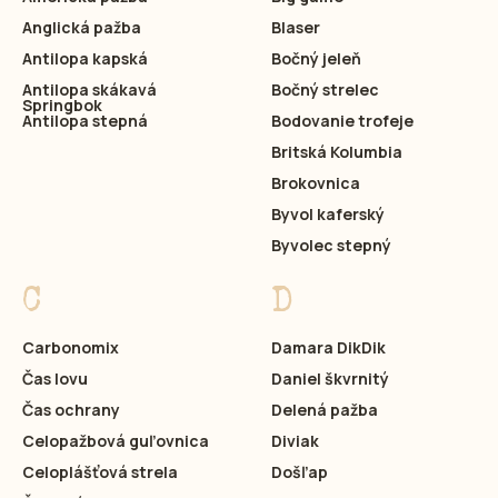
Anglická pažba
Blaser
Antilopa kapská
Bočný jeleň
Antilopa skákavá
Bočný strelec
Springbok
Antilopa stepná
Bodovanie trofeje
Britská Kolumbia
Brokovnica
Byvol kaferský
Byvolec stepný
C
D
Carbonomix
Damara DikDik
Čas lovu
Daniel škvrnitý
Čas ochrany
Delená pažba
Celopažbová guľovnica
Diviak
Celoplášťová strela
Došľap