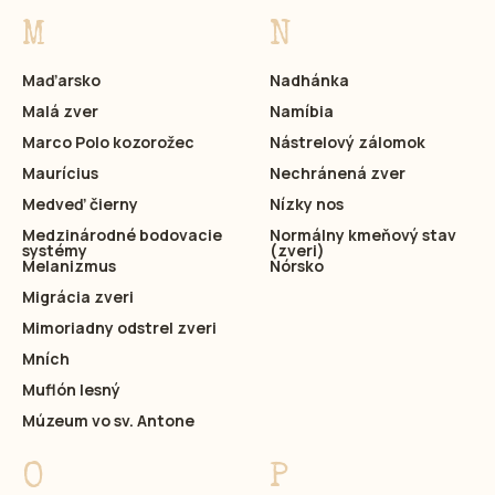
M
N
Maďarsko
Nadhánka
Malá zver
Namíbia
Marco Polo kozorožec
Nástrelový zálomok
Maurícius
Nechránená zver
Medveď čierny
Nízky nos
Medzinárodné bodovacie
Normálny kmeňový stav
systémy
(zveri)
Melanizmus
Nórsko
Migrácia zveri
Mimoriadny odstrel zveri
Mních
Muflón lesný
Múzeum vo sv. Antone
O
P