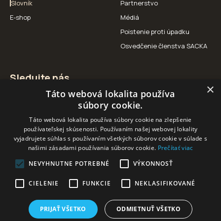
Slovník
Partnerstvo
E-shop
Médiá
Poistenie proti úpadku
Osvedčenie členstva SACKA
Sledujte nás
×
Táto webová lokalita používa
Facebook
Instagram
YouTube
súbory cookie.
Táto webová lokalita používa súbory cookie na zlepšenie
používateľskej skúsenosti. Používaním našej webovej lokality
vyjadrujete súhlas s používaním všetkých súborov cookie v súlade s
našimi zásadami používania súborov cookie.
Prečítať viac
Naši partneri
NEVYHNUTNE POTREBNÉ
VÝKONNOSŤ
CIELENIE
FUNKCIE
NEKLASIFIKOVANÉ
PRIJAŤ VŠETKO
ODMIETNUŤ VŠETKO