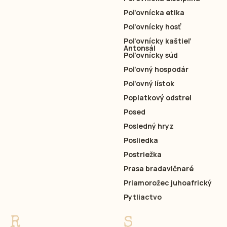
Poľovnícka etika
Poľovnícky hosť
Poľovnícky kaštieľ
Antonsál
Poľovnícky súd
Poľovný hospodár
Poľovný lístok
Poplatkový odstrel
Posed
Posledný hryz
Posliedka
Postriežka
Prasa bradavičnaré
Priamorožec juhoafrický
Pytliactvo
R
S