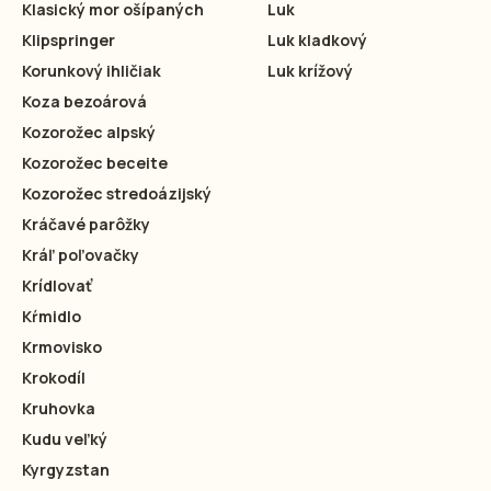
Klasický mor ošípaných
Luk
Klipspringer
Luk kladkový
Korunkový ihličiak
Luk krížový
Koza bezoárová
Kozorožec alpský
Kozorožec beceite
Kozorožec stredoázijský
Kráčavé parôžky
Kráľ poľovačky
Krídlovať
Kŕmidlo
Krmovisko
Krokodíl
Kruhovka
Kudu veľký
Kyrgyzstan