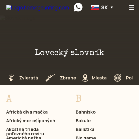
☰
SK
Preskočiť na obsah
Lovecký slovník
Zvieratá
Zbrane
Miesta
Poľov
A
B
Africká divá mačka
Bahnisko
Africký mor ošípaných
Bakule
Akostná trieda
Balistika
poľovného revíru
Americká pažba
Big game