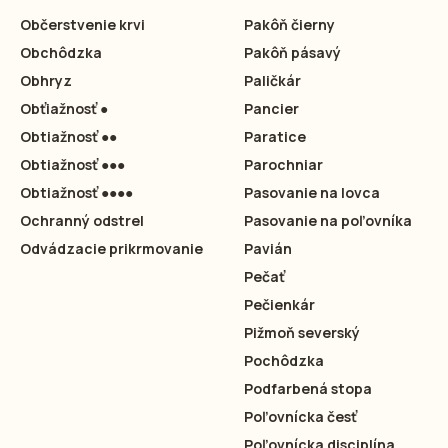
Občerstvenie krvi
Pakôň čierny
Obchôdzka
Pakôň pásavý
Obhryz
Paličkár
Obťiažnosť ●
Pancier
Obtiažnosť ●●
Paratice
Obtiažnosť ●●●
Parochniar
Obtiažnosť ●●●●
Pasovanie na lovca
Ochranný odstrel
Pasovanie na poľovníka
Odvádzacie prikrmovanie
Pavián
Pečať
Pečienkár
Pižmoň severský
Pochôdzka
Podfarbená stopa
Poľovnícka česť
Poľovnícka disciplína