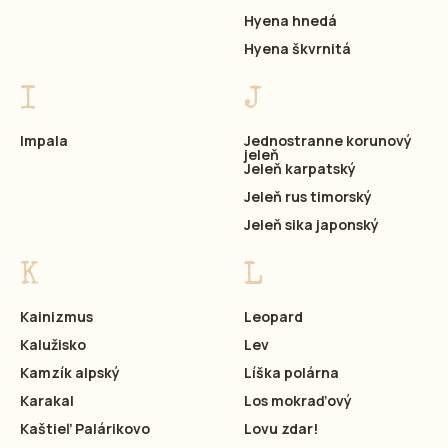
Hyena hnedá
Hyena škvrnitá
I
J
Impala
Jednostranne korunový
jeleň
Jeleň karpatský
Jeleň rus timorský
Jeleň sika japonský
K
L
Kainizmus
Leopard
Kalužisko
Lev
Kamzík alpský
Líška polárna
Karakal
Los mokraďový
Kaštieľ Palárikovo
Lovu zdar!