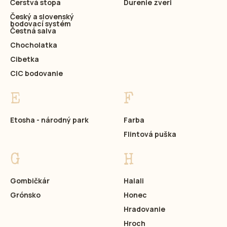
Čerstvá stopa
Durenie zveri
Český a slovenský
bodovací systém
Čestná salva
Chocholatka
Cibetka
CIC bodovanie
E
F
Etosha - národný park
Farba
Flintová puška
G
H
Gombičkár
Halali
Grónsko
Honec
Hradovanie
Hroch