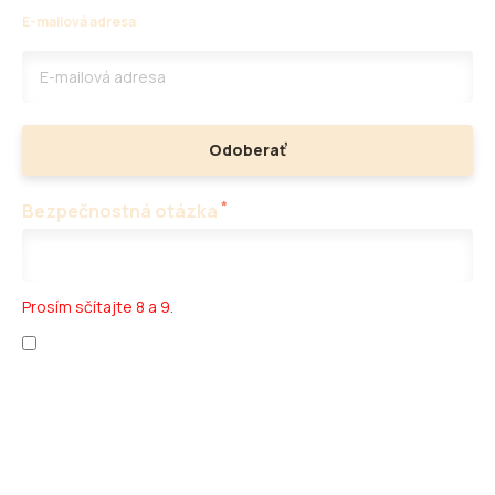
E-mailová adresa
Odoberať
*
Bezpečnostná otázka
Prosím sčítajte 8 a 9.
Prečítal som si
ochranu osobných údajov
a
obchodné podmienky
.