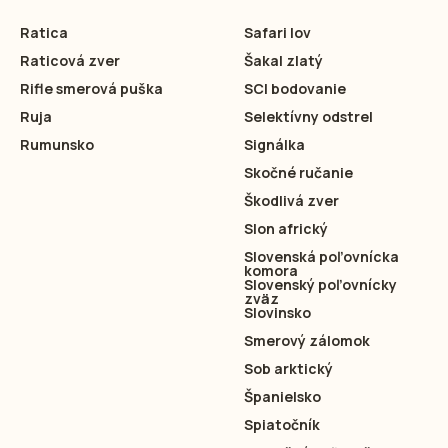
Ratica
Safari lov
Raticová zver
Šakal zlatý
Rifle smerová puška
SCI bodovanie
Ruja
Selektívny odstrel
Rumunsko
Signálka
Skočné ručanie
Škodlivá zver
Slon africký
Slovenská poľovnícka
komora
Slovenský poľovnícky
zväz
Slovinsko
Smerový zálomok
Sob arktický
Španielsko
Spiatočník