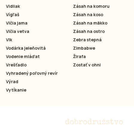
Vidliak
Zásah na komoru
Vígľaš
Zásah na koso
Vlčia jama
Zásah na mäkko
Vlčia vetva
Zásah na ostro
Vlk
Zebra stepná
Vodárka jeleňovitá
Zimbabwe
Vodenie mláďat
Žirafa
Vrešťadlo
Zostať v ohni
Vyhradený poľovný revír
Výrad
Vytĺkanie
Nepremeškajte
dobrodružstvo