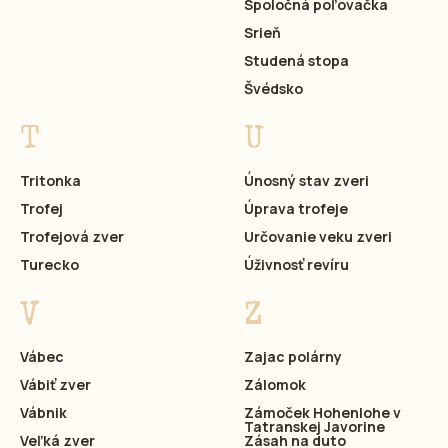
Spoločná poľovačka
Srieň
Studená stopa
Švédsko
T
U
Tritonka
Únosný stav zveri
Trofej
Úprava trofeje
Trofejová zver
Určovanie veku zveri
Turecko
Úživnosť revíru
V
Z
Vábec
Zajac polárny
Vábiť zver
Zálomok
Vábnik
Zámoček Hohenlohe v
Tatranskej Javorine
Veľká zver
Zásah na duto