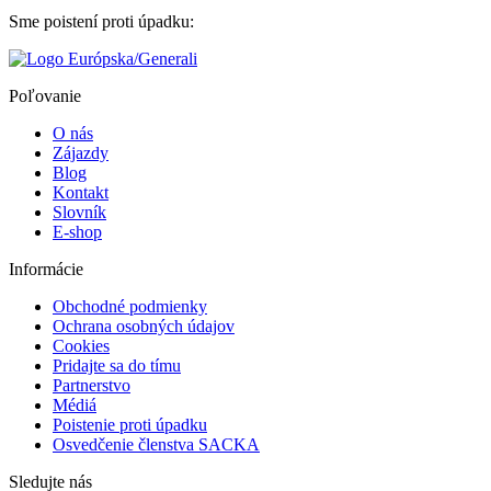
Sme poistení proti úpadku:
Poľovanie
O nás
Zájazdy
Blog
Kontakt
Slovník
E-shop
Informácie
Obchodné podmienky
Ochrana osobných údajov
Cookies
Pridajte sa do tímu
Partnerstvo
Médiá
Poistenie proti úpadku
Osvedčenie členstva SACKA
Sledujte nás