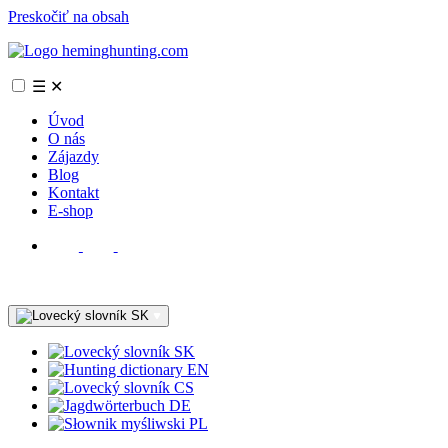
Preskočiť na obsah
☰
✕
Úvod
O nás
Zájazdy
Blog
Kontakt
E-shop
SK
SK
EN
CS
DE
PL