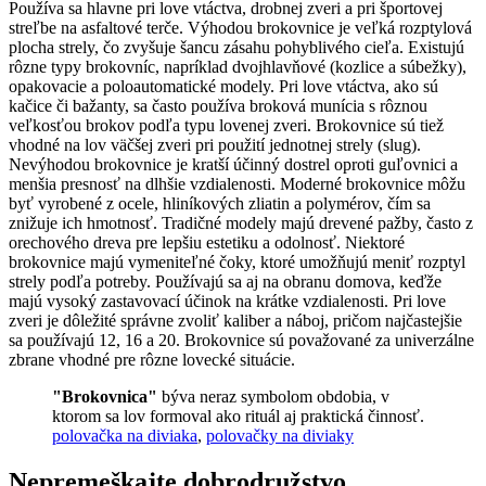
Používa sa hlavne pri love vtáctva, drobnej zveri a pri športovej
streľbe na asfaltové terče. Výhodou brokovnice je veľká rozptylová
plocha strely, čo zvyšuje šancu zásahu pohyblivého cieľa. Existujú
rôzne typy brokovníc, napríklad dvojhlavňové (kozlice a súbežky),
opakovacie a poloautomatické modely. Pri love vtáctva, ako sú
kačice či bažanty, sa často používa broková munícia s rôznou
veľkosťou brokov podľa typu lovenej zveri. Brokovnice sú tiež
vhodné na lov väčšej zveri pri použití jednotnej strely (slug).
Nevýhodou brokovnice je kratší účinný dostrel oproti guľovnici a
menšia presnosť na dlhšie vzdialenosti. Moderné brokovnice môžu
byť vyrobené z ocele, hliníkových zliatin a polymérov, čím sa
znižuje ich hmotnosť. Tradičné modely majú drevené pažby, často z
orechového dreva pre lepšiu estetiku a odolnosť. Niektoré
brokovnice majú vymeniteľné čoky, ktoré umožňujú meniť rozptyl
strely podľa potreby. Používajú sa aj na obranu domova, keďže
majú vysoký zastavovací účinok na krátke vzdialenosti. Pri love
zveri je dôležité správne zvoliť kaliber a náboj, pričom najčastejšie
sa používajú 12, 16 a 20. Brokovnice sú považované za univerzálne
zbrane vhodné pre rôzne lovecké situácie.
"Brokovnica"
býva neraz symbolom obdobia, v
ktorom sa lov formoval ako rituál aj praktická činnosť.
polovačka na diviaka
,
polovačky na diviaky
Nepremeškajte
dobrodružstvo