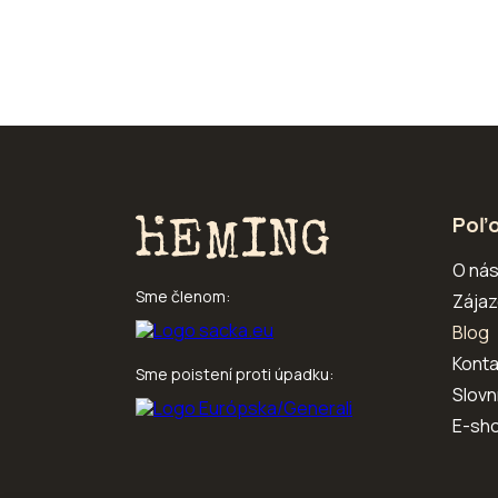
Poľo
O ná
Sme členom:
Zájaz
Blog
Konta
Sme poistení proti úpadku:
Slovn
E-sh