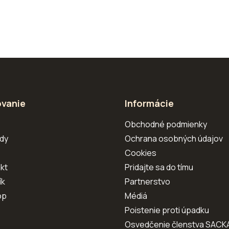
vanie
Informácie
s
Obchodné podmienky
dy
Ochrana osobných údajov
Cookies
kt
Pridajte sa do tímu
ík
Partnerstvo
op
Médiá
Poistenie proti úpadku
Osvedčenie členstva SACK