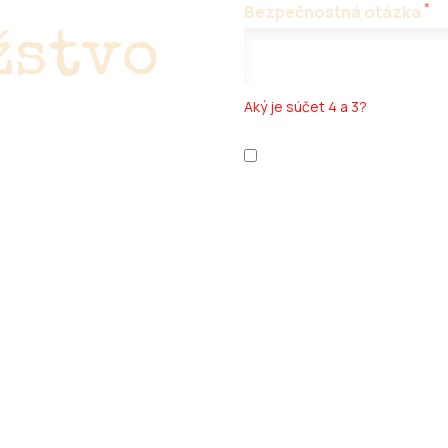
*
Bezpečnostná otázka
žstvo
Aký je súčet 4 a 3?
Prečítal som si
ochranu oso