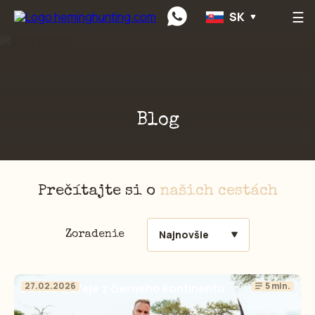
☰
SK
Preskočiť na obsah
Blog
Prečítajte si o
našich cestách
Najnovšie
Zoradenie
27.02.2026
5 min.
Dovoz trofeje z čierneho kontinentu