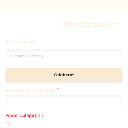
diviakov
Nepremeškajte
dobrodružstvo
E-mailová adresa
Odoberať
*
Bezpečnostná otázka
Prosím sčítajte 5 a 7.
Prečítal som si
ochranu osobných údajov
a
obchodné podmienky
.