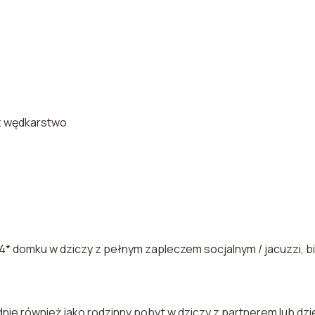
raz wędkarstwo
 domku w dziczy z pełnym zapleczem socjalnym / jacuzzi, bi
nie również jako rodzinny pobyt w dziczy z partnerem lub dz