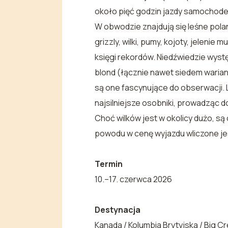
około pięć godzin jazdy samochodem
W obwodzie znajdują się leśne polan
grizzly, wilki, pumy, kojoty, jelenie
księgi rekordów. Niedźwiedzie wyst
blond (łącznie nawet siedem warian
są one fascynujące do obserwacji. L
najsilniejsze osobniki, prowadząc d
Choć wilków jest w okolicy dużo, są 
powodu w cenę wyjazdu wliczone jes
Termin
10.–17. czerwca 2026
Destynacja
Kanada / Kolumbia Brytyjska / Big C