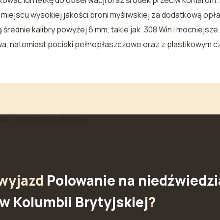
kować lornetkę do obserwacji oraz środek przeciw komarom.
iejscu wysokiej jakości broni myśliwskiej za dodatkową opłatą 
 średnie kalibry powyżej 6 mm, takie jak .308 Win i mocniejs
a, natomiast pociski pełnopłaszczowe oraz z plastikowym c
 wyjazd
Polowanie na niedźwiedzi
w Kolumbii Brytyjskiej
?