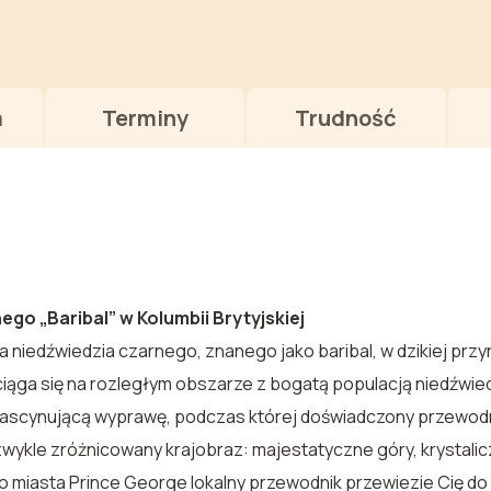
m
Terminy
Trudność
go „Baribal” w Kolumbii Brytyjskiej
niedźwiedzia czarnego, znanego jako baribal, w dzikiej przyr
iąga się na rozległym obszarze z bogatą populacją niedźwied
 fascynującą wyprawę, podczas której doświadczony przewo
wykle zróżnicowany krajobraz: majestatyczne góry, krystalicz
 do miasta Prince George lokalny przewodnik przewiezie Cię d