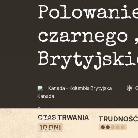
Polowani
czarnego 
Brytyjski
Kanada – Kolumbia Brytyjska
G
CZAS TRWANIA
TRUDNOŚĆ
10 DNI