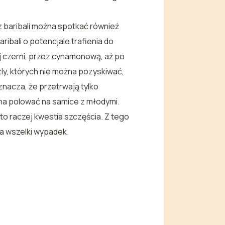
cz baribali można spotkać również
aribali o potencjale trafienia do
j czerni, przez cynamonową, aż po
ly, których nie można pozyskiwać,
znacza, że przetrwają tylko
ożna polować na samice z młodymi.
 to raczej kwestia szczęścia. Z tego
na wszelki wypadek.