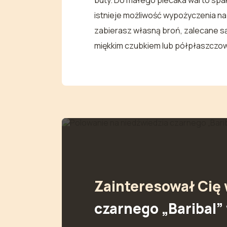
buty. Do małego plecaka warto spa
istnieje możliwość wypożyczenia na m
zabierasz własną broń, zalecane są
miękkim czubkiem lub półpłaszczow
Zainteresował Cię
czarnego „Baribal” 