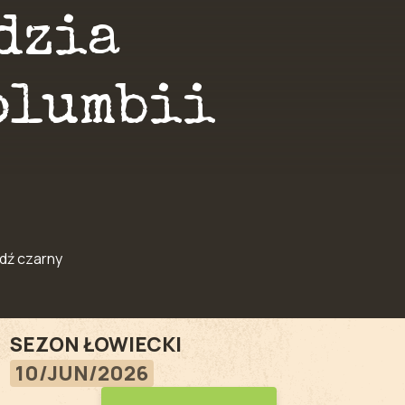
dzia
olumbii
dź czarny
SEZON ŁOWIECKI
10/JUN/2026