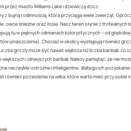
 przez miasto Williams Lake i dziewiczą dzicz.
y z bujną roślinnością, która przyciąga wiele zwierząt. Opró
 mule, owce śnieżne oraz łosie. Nasz teren słynie z trofealnych b
ępują tu w pięknych odmianach kolorystycznych – od głębokie
tów umaszczenia). Chociaż w okolicy występują również grizz
iczba grizzly może być nawet większa niż liczba baribali, co o
o większych i silniejszych baribali. Należy pamiętać, że nie m
one niezwykle ostrożne i inteligentne, dlatego ich pozyskanie
t również pozwolenie na wilka, które warto mieć przy sobie 
reek