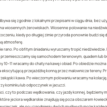
dbywa się zgodnie z lokalnymi przepisami w ciągu dnia, bez u
na wiosennych żerowiskach. Wiosenne polowanie na niedźwie
czeniu, kiedy po długiej zimie przyroda ponownie budzi się d
zną atmosferę.
e rano. Po obfitym śniadaniu wyruszamy tropić niedźwiedzie. 
i przemieszczamy się samochodem terenowym, quadem lub bu
ny 10–11 wracamy do chaty na kawę i obiad. Po obiedzie moż
na ekscytującą przejażdżkę konną przez malownicze tereny. 
ekąski i kawa. Po wieczornym polowaniu wracamy na kolację, n
zy kominku lub odpoczynek w jacuzzi.
, czy to podczas wędkowania, czy jazdy konnej, będziemy m
Niektóre jeziora wędkarskie znajdują się poza obszarem łowie
ycieczek, ale po uzgodnieniu dwóch myśliwych może każdeg