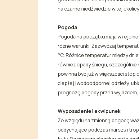
na czarne niedźwiedzie w tej okoli
Pogoda
Pogoda na początku maja w rejonie 
różne warunki. Zazwyczaj temperatu
°C. Różnice temperatur między dnie
również opady śniegu, szczególnie
powinna być już w większości stopi
ciepłej i wodoodpornej odzieży, ub
prognozę pogody przed wyjazdem, a
Wyposażenie i ekwipunek
Ze względu na zmienną pogodę ważn
oddychające podczas marszu i trop