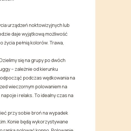
życia urządzeń noktowizyjnych lub
dzie daje wyjątkową możliwość
o życia pełnią kolorów. Trawa,
Dzielimy się na grupy po dwóch
ggy – zależnie od kierunku
na odpocząć podczas wędkowania na
Przed wieczornym polowaniem na
apoje i relaks. To idealny czas na
ieć przy sobie broń na wypadek
ckim. Konie będą wykorzystywane
o ranka polować konno. Polowanie