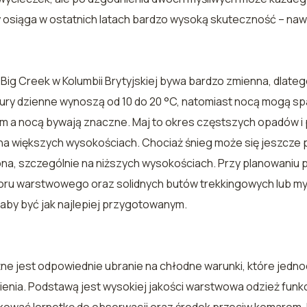
cy osiąga w ostatnich latach bardzo wysoką skuteczność – na
Big Creek w Kolumbii Brytyjskiej bywa bardzo zmienna, dlat
ry dzienne wynoszą od 10 do 20 °C, natomiast nocą mogą spa
m a nocą bywają znaczne. Maj to okres częstszych opadów i 
 na większych wysokościach. Chociaż śnieg może się jeszcze
ona, szczególnie na niższych wysokościach. Przy planowaniu p
ioru warstwowego oraz solidnych butów trekkingowych lub myś
by być jak najlepiej przygotowanym.
e jest odpowiednie ubranie na chłodne warunki, które jedn
ienia. Podstawą jest wysokiej jakości warstwowa odzież fun