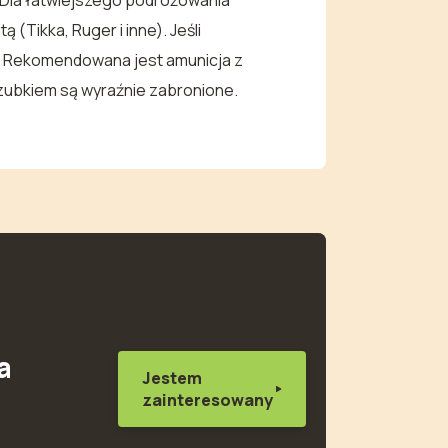
 Dla łatwiejszego podróżowania
(Tikka, Ruger i inne). Jeśli
ze. Rekomendowana jest amunicja z
zubkiem są wyraźnie zabronione.
a
Jestem
zainteresowany