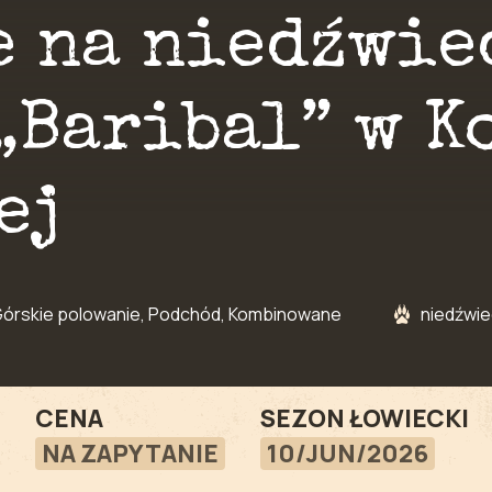
e na niedźwie
„Baribal” w K
ej
órskie polowanie, Podchód, Kombinowane
niedźwie
CENA
SEZON ŁOWIECKI
NA ZAPYTANIE
10/JUN/2026