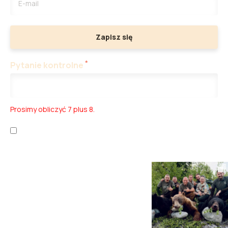
Zapisz się
*
Pytanie kontrolne
Prosimy obliczyć 7 plus 8.
Zapoznałem/am się z
polityką prywatności
oraz
warunkami
korzystania z usługi
.