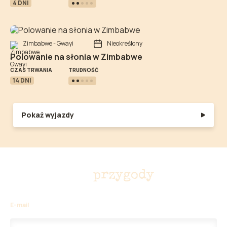
4 DNI
Zimbabwe - Gwayi
Nieokreślony
Polowanie na słonia w Zimbabwe
TRUDNOŚĆ
CZAS TRWANIA
14 DNI
Pokaż wyjazdy
Nie przegap
przygody
E-mail