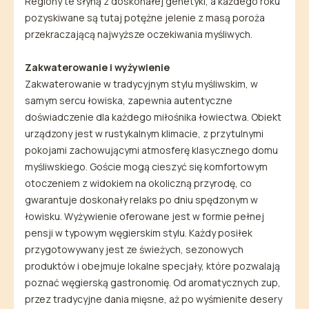
Regiony te słyną z doskonałej genetyki, a każdego roku
pozyskiwane są tutaj potężne jelenie z masą poroża
przekraczającą najwyższe oczekiwania myśliwych.
Zakwaterowanie i wyżywienie
Zakwaterowanie w tradycyjnym stylu myśliwskim, w
samym sercu łowiska, zapewnia autentyczne
doświadczenie dla każdego miłośnika łowiectwa. Obiekt
urządzony jest w rustykalnym klimacie, z przytulnymi
pokojami zachowującymi atmosferę klasycznego domu
myśliwskiego. Goście mogą cieszyć się komfortowym
otoczeniem z widokiem na okoliczną przyrodę, co
gwarantuje doskonały relaks po dniu spędzonym w
łowisku. Wyżywienie oferowane jest w formie pełnej
pensji w typowym węgierskim stylu. Każdy posiłek
przygotowywany jest ze świeżych, sezonowych
produktów i obejmuje lokalne specjały, które pozwalają
poznać węgierską gastronomię. Od aromatycznych zup,
przez tradycyjne dania mięsne, aż po wyśmienite desery