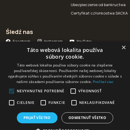
Ubezpieczenie od bankructwa
Certyfikat członkostwa SACKA
Śledź nas
Facebook
Instagram
YouTube
×
Táto webová lokalita používa
súbory cookie.
Táto webová lokalita používa súbory cookie na zlepšenie
používateľskej skúsenosti. Používaním našej webovej lokality
vyjadrujete súhlas s používaním všetkých súborov cookie v súlade s
Nasi partnerzy
našimi zásadami používania súborov cookie.
Prečítať viac
NEVYHNUTNE POTREBNÉ
VÝKONNOSŤ
CIELENIE
FUNKCIE
NEKLASIFIKOVANÉ
PRIJAŤ VŠETKO
ODMIETNUŤ VŠETKO