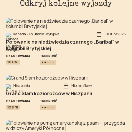
Odkryj kolejne wyjazdy
Kanada – Kolumbia Brytyjska
10/Jun/2026
Polowanie na niedźwiedzia czarnego „Baribal” w
Kolumbii Brytyjskiej
TRUDNOŚĆ
CZAS TRWANIA
10 DNI
Hiszpania
Nieokreślony
Grand Slam koziorożców w Hiszpanii
TRUDNOŚĆ
CZAS TRWANIA
12 DNI