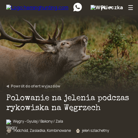
☰
PL
Preskočiť na obsah
Powrót do ofert wyjazdów
Polowanie na jelenia podczas
rykowiska na Węgrzech
Węgry - Gyulaj / Bakony / Zala
Podchód, Zasiadka, Kombinowane
jeleń szlachetny