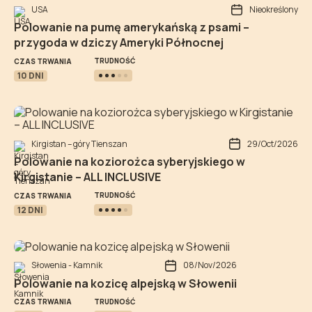
USA
Nieokreślony
Polowanie na pumę amerykańską z psami –
przygoda w dziczy Ameryki Północnej
TRUDNOŚĆ
CZAS TRWANIA
10 DNI
Kirgistan – góry Tienszan
29/Oct/2026
Polowanie na koziorożca syberyjskiego w
Kirgistanie – ALL INCLUSIVE
TRUDNOŚĆ
CZAS TRWANIA
12 DNI
Słowenia - Kamnik
08/Nov/2026
Polowanie na kozicę alpejską w Słowenii
TRUDNOŚĆ
CZAS TRWANIA