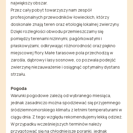
największy obszar.
Przez cały pobyt towarzyszy nam zespół
profesjonalnych przewodników łowieckich, którzy
doskonale znają teren oraz etologię lokalnej zwierzyny.
Dzięki rozległości obwodu przemieszczamy się
pomiędzy terenami nizinnymi, pagórkowatymi i
płaskowyżami, odkrywając różnorodność oraz piękno
miejscowej flory. Małe tarasowe pola przechodzą w
zarośla, dąbrowy i lasy sosnowe, co pozwala podejść
zwierzynę niezauważenie i osiągnąć optymalny dystans
strzału.
Pogoda
Warunki pogodowe zależą od wybranego miesiąca,
jednak zasadniczo można spodziewać się przyjemnego
śródziemnomorskiego klimatu z letnimi temperaturami w
ciągu dnia. Z tego względu rekomendujemy lekką odzież.
W przypadku wcześniejszych terminów należy
przygotować się na chłodniejsze poranki, jednak