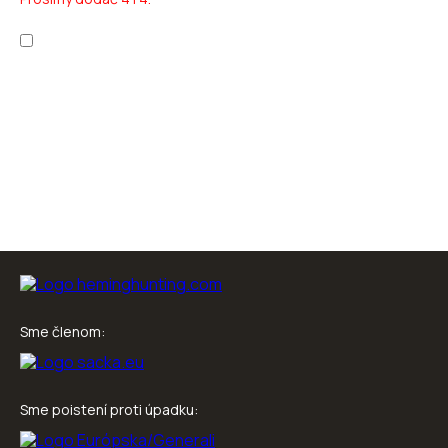
Zapoznałem/am się z
polityką prywatności
oraz
warunkami
korzystania z usługi
.
Sme členom:
Sme poistení proti úpadku: