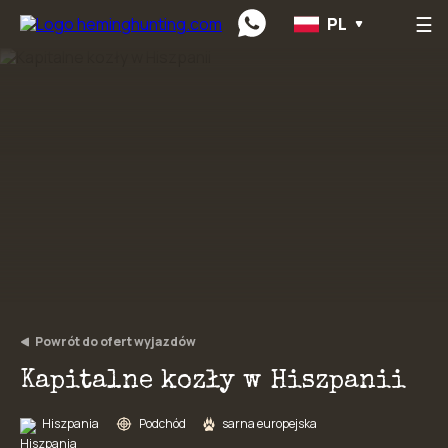
☰
PL
Preskočiť na obsah
Powrót do ofert wyjazdów
Kapitalne kozły w Hiszpanii
Hiszpania
Podchód
sarna europejska