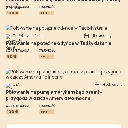
TRUDNOŚĆ
CZAS TRWANIA
10 DNI
Tadżykistan - Rasht
Nieokreślony
Polowanie na potężne odyńce w Tadżykistanie
TRUDNOŚĆ
CZAS TRWANIA
9 DNI
USA
Nieokreślony
Polowanie na pumę amerykańską z psami –
przygoda w dziczy Ameryki Północnej
TRUDNOŚĆ
CZAS TRWANIA
10 DNI