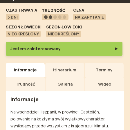
CZAS TRWANIA
CENA
TRUDNOŚĆ
5 DNI
NA ZAPYTANIE
SEZON ŁOWIECKI
SEZON ŁOWIECKI
NIEOKREŚLONY
NIEOKREŚLONY
Jestem zainteresowany
Informacje
Itinerarium
Terminy
Trudność
Galeria
Wideo
Informacje
Na wschodzie Hiszpanii, w prowincji Castellón,
polowanie na kozły ma swój wyjątkowy charakter,
wynikający przede wszystkim z krajobrazu i klimatu.