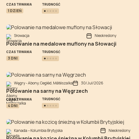
TRUDNOŚĆ
CZAS TRWANIA
1 DZIEŃ
Słowacja
Nieokreślony
Polowanie na medalowe muflony na Słowacji
TRUDNOŚĆ
CZAS TRWANIA
3 DNI
Węgry - Abony, Cegléd, Mátészalka
30/Jul/2026
Polowanie na sarny na Węgrzech
TRUDNOŚĆ
CZAS TRWANIA
4 DNI
Kanada – Kolumbia Brytyjska
Nieokreślony
Polowanie na kozicę śnieżną w Kolumbii Brytyjskiej