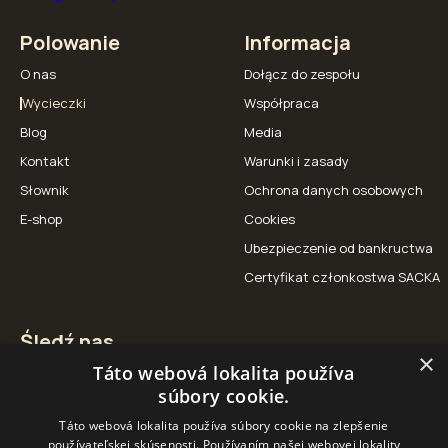
Polowanie
Informacja
O nas
Dołącz do zespołu
Wycieczki
Współpraca
Blog
Media
Kontakt
Warunki i zasady
Słownik
Ochrona danych osobowych
E-shop
Cookies
Ubezpieczenie od bankructwa
Certyfikat członkostwa SACKA
Śledź nas
×
Táto webová lokalita používa
Facebook
Instagram
YouTube
súbory cookie.
Táto webová lokalita používa súbory cookie na zlepšenie
používateľskej skúsenosti. Používaním našej webovej lokality