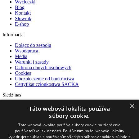
Wycieczki
Blog
Kontakt
Słownik
E-shop
Informacja
Dołącz do zespołu
Współpraca
Media
Warunki i zasady
Ochrona danych osobowych
Cookies
Ubezpieczenie od bankructwa
Certyfikat członkostwa SACKA
Śledź nas
×
Facebook
Táto webová lokalita používa
Instagram
súbory cookie.
YouTube
Táto webová lokalita používa súbory cookie na zlepšenie
Nasi partnerzy
používateľskej skúsenosti. Používaním našej webovej lokality
vyjadrujete súhlas s používaním všetkých súborov cookie v súlade s