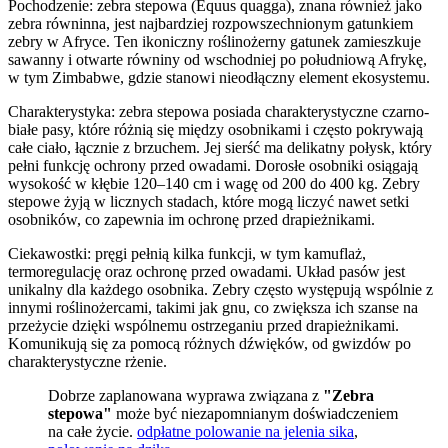
Pochodzenie: zebra stepowa (Equus quagga), znana również jako
zebra równinna, jest najbardziej rozpowszechnionym gatunkiem
zebry w Afryce. Ten ikoniczny roślinożerny gatunek zamieszkuje
sawanny i otwarte równiny od wschodniej po południową Afrykę,
w tym Zimbabwe, gdzie stanowi nieodłączny element ekosystemu.
Charakterystyka: zebra stepowa posiada charakterystyczne czarno-
białe pasy, które różnią się między osobnikami i często pokrywają
całe ciało, łącznie z brzuchem. Jej sierść ma delikatny połysk, który
pełni funkcję ochrony przed owadami. Dorosłe osobniki osiągają
wysokość w kłębie 120–140 cm i wagę od 200 do 400 kg. Zebry
stepowe żyją w licznych stadach, które mogą liczyć nawet setki
osobników, co zapewnia im ochronę przed drapieżnikami.
Ciekawostki: pręgi pełnią kilka funkcji, w tym kamuflaż,
termoregulację oraz ochronę przed owadami. Układ pasów jest
unikalny dla każdego osobnika. Zebry często występują wspólnie z
innymi roślinożercami, takimi jak gnu, co zwiększa ich szanse na
przeżycie dzięki wspólnemu ostrzeganiu przed drapieżnikami.
Komunikują się za pomocą różnych dźwięków, od gwizdów po
charakterystyczne rżenie.
Dobrze zaplanowana wyprawa związana z
"Zebra
stepowa"
może być niezapomnianym doświadczeniem
na całe życie.
odpłatne polowanie na jelenia sika
,