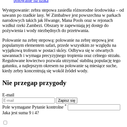
polowanie na dzika
Występowanie: zebra stepowa zasiedla różnorodne środowiska – od
sawann po rzadkie lasy. W Zimbabwe jest powszechna w parkach
narodowych takich jak Hwange, Mana Pools oraz w rejonach
wzdłuż rzeki Zambezi. Obszary te zapewniają jej dostęp do
pożywienia i wody niezbędnych do przetrwania.
Polowanie na zebrę stepową: polowanie na zebrę stepową jest
popularnym elementem safari, przede wszystkim ze względu na
wyjątkową trofeum w postaci skóry. Odbywa się w otwartych
sawannach i wymaga precyzyjnego tropienia oraz celnego strzału.
Regulowane łowiectwo pozwala utrzymać stabilną populację tego
gatunku, a najlepszym okresem na polowanie są miesiące suche,
kiedy zebry koncentrują się wokół źródeł wody.
Nie przegap
przygody
E-mail
Zapisz się
*
Pole wymagane
Pytanie kontrolne
Jaka jest suma 9 i 4?