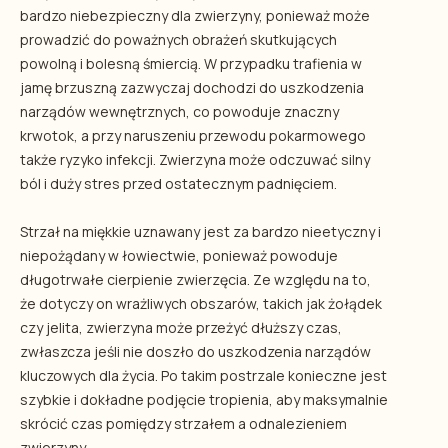
bardzo niebezpieczny dla zwierzyny, ponieważ może
prowadzić do poważnych obrażeń skutkujących
powolną i bolesną śmiercią. W przypadku trafienia w
jamę brzuszną zazwyczaj dochodzi do uszkodzenia
narządów wewnętrznych, co powoduje znaczny
krwotok, a przy naruszeniu przewodu pokarmowego
także ryzyko infekcji. Zwierzyna może odczuwać silny
ból i duży stres przed ostatecznym padnięciem.
Strzał na miękkie uznawany jest za bardzo nieetyczny i
niepożądany w łowiectwie, ponieważ powoduje
długotrwałe cierpienie zwierzęcia. Ze względu na to,
że dotyczy on wrażliwych obszarów, takich jak żołądek
czy jelita, zwierzyna może przeżyć dłuższy czas,
zwłaszcza jeśli nie doszło do uszkodzenia narządów
kluczowych dla życia. Po takim postrzale konieczne jest
szybkie i dokładne podjęcie tropienia, aby maksymalnie
skrócić czas pomiędzy strzałem a odnalezieniem
zwierzyny.