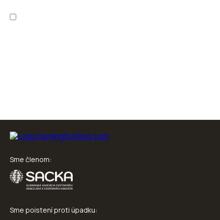
Zapoznałem/am się z
polityką prywatności
oraz
warunkami
korzystania z usługi
.
Sme členom:
Sme poistení proti úpadku: