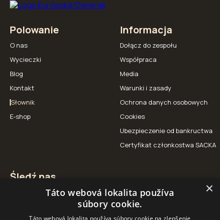
Polowanie
Informacja
O nas
Dołącz do zespołu
Wycieczki
Współpraca
Blog
Media
Kontakt
Warunki i zasady
Słownik
Ochrona danych osobowych
E-shop
Cookies
Ubezpieczenie od bankructwa
Certyfikat członkostwa SACKA
Śledź nas
×
Táto webová lokalita používa
Facebook
Instagram
YouTube
súbory cookie.
Táto webová lokalita používa súbory cookie na zlepšenie