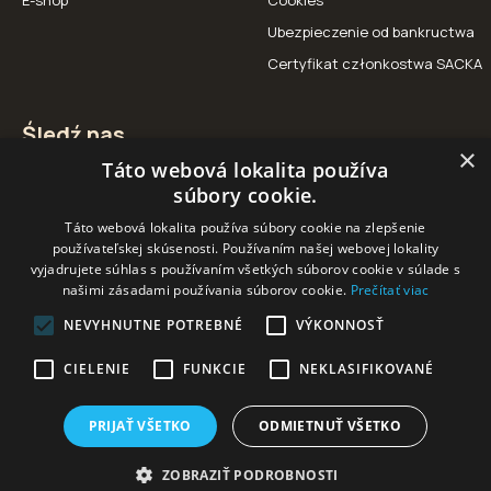
E-shop
Cookies
Ubezpieczenie od bankructwa
Certyfikat członkostwa SACKA
Śledź nas
×
Táto webová lokalita používa
Facebook
Instagram
YouTube
súbory cookie.
Táto webová lokalita používa súbory cookie na zlepšenie
používateľskej skúsenosti. Používaním našej webovej lokality
vyjadrujete súhlas s používaním všetkých súborov cookie v súlade s
našimi zásadami používania súborov cookie.
Prečítať viac
Nasi partnerzy
NEVYHNUTNE POTREBNÉ
VÝKONNOSŤ
CIELENIE
FUNKCIE
NEKLASIFIKOVANÉ
PRIJAŤ VŠETKO
ODMIETNUŤ VŠETKO
ZOBRAZIŤ PODROBNOSTI
2025 © Heming - Discover. Hunt
Created and powered by