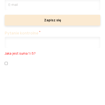
Zapisz się
*
Pytanie kontrolne
Jaka jest suma 1 i 5?
Zapoznałem/am się z
polityką prywatności
oraz
warunkami
korzystania z usługi
.