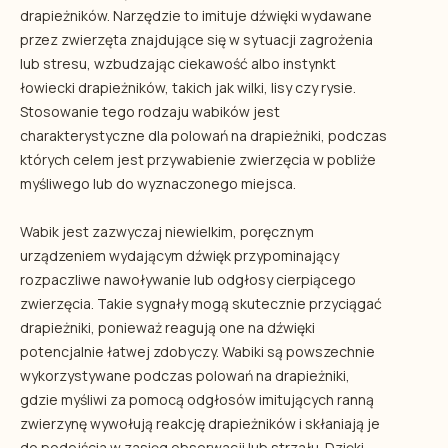
drapieżników. Narzędzie to imituje dźwięki wydawane
przez zwierzęta znajdujące się w sytuacji zagrożenia
lub stresu, wzbudzając ciekawość albo instynkt
łowiecki drapieżników, takich jak wilki, lisy czy rysie.
Stosowanie tego rodzaju wabików jest
charakterystyczne dla polowań na drapieżniki, podczas
których celem jest przywabienie zwierzęcia w pobliże
myśliwego lub do wyznaczonego miejsca.
Wabik jest zazwyczaj niewielkim, poręcznym
urządzeniem wydającym dźwięk przypominający
rozpaczliwe nawoływanie lub odgłosy cierpiącego
zwierzęcia. Takie sygnały mogą skutecznie przyciągać
drapieżniki, ponieważ reagują one na dźwięki
potencjalnie łatwej zdobyczy. Wabiki są powszechnie
wykorzystywane podczas polowań na drapieżniki,
gdzie myśliwi za pomocą odgłosów imitujących ranną
zwierzynę wywołują reakcję drapieżników i skłaniają je
do podejścia w zasięg obserwacji lub strzału. Dzięki