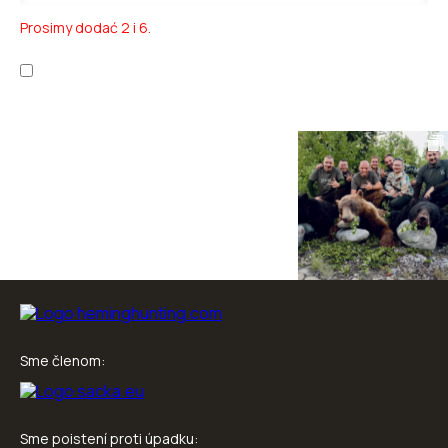
Prosimy dodać 2 i 6.
Zapoznałem/am się z
polityką prywatności
oraz
warunkami
korzystania z usługi
.
Sme členom:
Sme poistení proti úpadku: