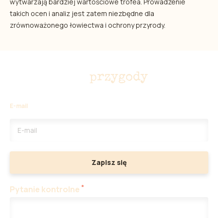
wytwarzają bardziej wartościowe trofea. Prowadzenie
takich ocen i analiz jest zatem niezbędne dla
zrównoważonego łowiectwa i ochrony przyrody.
Nie przegap
przygody
E-mail
Zapisz się
*
Pytanie kontrolne