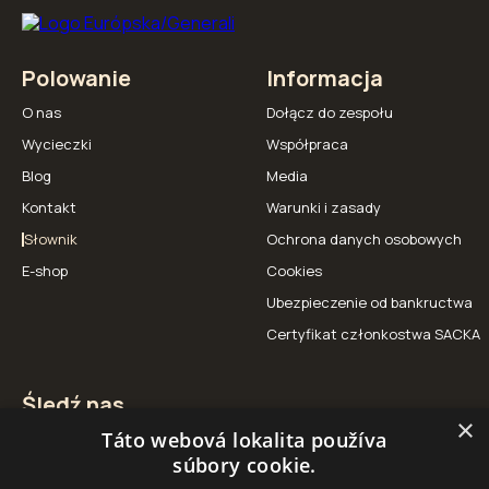
Polowanie
Informacja
O nas
Dołącz do zespołu
Wycieczki
Współpraca
Blog
Media
Kontakt
Warunki i zasady
Słownik
Ochrona danych osobowych
E-shop
Cookies
Ubezpieczenie od bankructwa
Certyfikat członkostwa SACKA
Śledź nas
×
Táto webová lokalita používa
Facebook
Instagram
YouTube
súbory cookie.