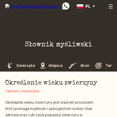
☰
PL
Preskočiť na obsah
Słownik myśliwski
Zwierzęta
Miejsca
Broń
Termi
Określanie wieku zwierzyny
Terminy łowieckie
Określanie wieku zwierzyny jest ważnym procesem,
który pomaga myśliwym i specjalistom ocenić stan
zdrowia oraz cykl życia populacji zwierzyny w