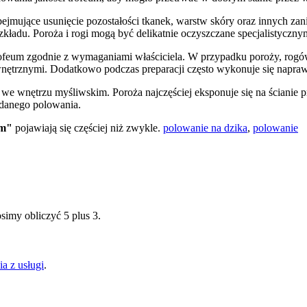
bejmujące usunięcie pozostałości tkanek, warstw skóry oraz innych za
ładu. Poroża i rogi mogą być delikatnie oczyszczane specjalistycznym
ofeum zgodnie z wymaganiami właściciela. W przypadku poroży, rogó
nętrznymi. Dodatkowo podczas preparacji często wykonuje się naprawę
we wnętrzu myśliwskim. Poroża najczęściej eksponuje się na ścianie 
 udanego polowania.
um"
pojawiają się częściej niż zwykle.
polowanie na dzika
,
polowanie
simy obliczyć 5 plus 3.
a z usługi
.