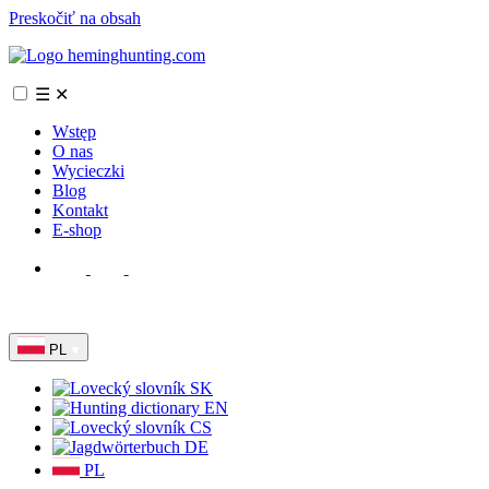
Preskočiť na obsah
☰
✕
Wstęp
O nas
Wycieczki
Blog
Kontakt
E-shop
PL
SK
EN
CS
DE
PL