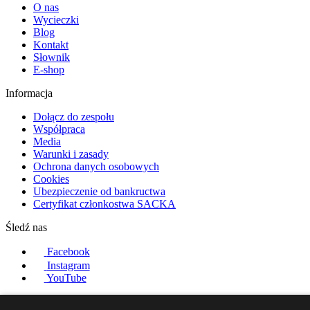
O nas
Wycieczki
Blog
Kontakt
Słownik
E-shop
Informacja
Dołącz do zespołu
Współpraca
Media
Warunki i zasady
Ochrona danych osobowych
Cookies
Ubezpieczenie od bankructwa
Certyfikat członkostwa SACKA
Śledź nas
Facebook
Instagram
YouTube
Nasi partnerzy