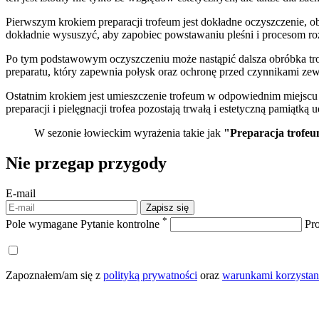
Pierwszym krokiem preparacji trofeum jest dokładne oczyszczenie, o
dokładnie wysuszyć, aby zapobiec powstawaniu pleśni i procesom rozk
Po tym podstawowym oczyszczeniu może nastąpić dalsza obróbka tr
preparatu, który zapewnia połysk oraz ochronę przed czynnikami zew
Ostatnim krokiem jest umieszczenie trofeum w odpowiednim miejscu 
preparacji i pielęgnacji trofea pozostają trwałą i estetyczną pamiątką
W sezonie łowieckim wyrażenia takie jak
"Preparacja trofe
Nie przegap
przygody
E-mail
Zapisz się
*
Pole wymagane
Pytanie kontrolne
Pro
Zapoznałem/am się z
polityką prywatności
oraz
warunkami korzystani