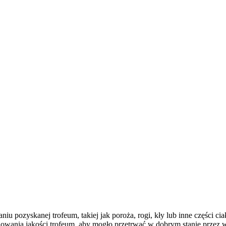
niu pozyskanej trofeum, takiej jak poroża, rogi, kły lub inne części c
chowania jakości trofeum, aby mogło przetrwać w dobrym stanie przez wi