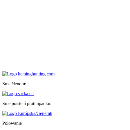
Sme členom:
Sme poistení proti úpadku:
Polowanie