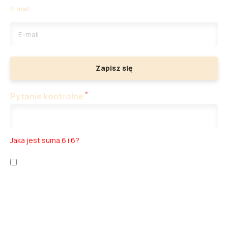
E-mail
Zapisz się
*
Pytanie kontrolne
Jaka jest suma 6 i 6?
Zapoznałem/am się z
polityką prywatności
oraz
warunkami
korzystania z usługi
.