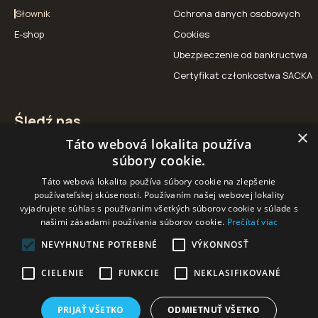
Słownik
Ochrona danych osobowych
E-shop
Cookies
Ubezpieczenie od bankructwa
Certyfikat członkostwa SACKA
Śledź nas
×
Táto webová lokalita používa
Facebook
Instagram
YouTube
súbory cookie.
Táto webová lokalita používa súbory cookie na zlepšenie
používateľskej skúsenosti. Používaním našej webovej lokality
vyjadrujete súhlas s používaním všetkých súborov cookie v súlade s
našimi zásadami používania súborov cookie.
Prečítať viac
Nasi partnerzy
NEVYHNUTNE POTREBNÉ
VÝKONNOSŤ
CIELENIE
FUNKCIE
NEKLASIFIKOVANÉ
PRIJAŤ VŠETKO
ODMIETNUŤ VŠETKO