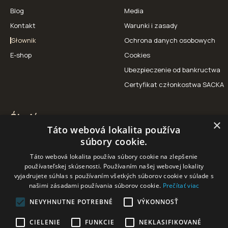
Blog
Media
Kontakt
Warunki i zasady
Słownik
Ochrona danych osobowych
E-shop
Cookies
Ubezpieczenie od bankructwa
Certyfikat członkostwa SACKA
Śledź nas
×
Táto webová lokalita používa
Facebook
Instagram
YouTube
súbory cookie.
Táto webová lokalita používa súbory cookie na zlepšenie
používateľskej skúsenosti. Používaním našej webovej lokality
vyjadrujete súhlas s používaním všetkých súborov cookie v súlade s
našimi zásadami používania súborov cookie.
Prečítať viac
NEVYHNUTNE POTREBNÉ
VÝKONNOSŤ
Nasi partnerzy
CIELENIE
FUNKCIE
NEKLASIFIKOVANÉ