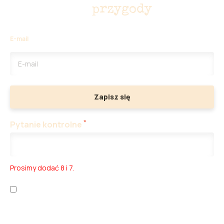
Nie przegap
przygody
E-mail
Zapisz się
*
Pytanie kontrolne
Prosimy dodać 8 i 7.
Zapoznałem/am się z
polityką prywatności
oraz
warunkami
korzystania z usługi
.