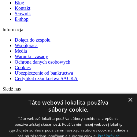
Blog
Kontakt
Słownik
E-shop
Informacja
Dołącz do zespołu
Współpraca
Media
Warunki i zasady
Ochrona danych osobowych
Cookies
Ubezpieczenie od bankructwa
Certyfikat członkostwa SACKA
Śledź nas
×
Facebook
Táto webová lokalita používa
Instagram
súbory cookie.
YouTube
Táto webová lokalita používa súbory cookie na zlepšenie
Nasi partnerzy
používateľskej skúsenosti. Používaním našej webovej lokality
vyjadrujete súhlas s používaním všetkých súborov cookie v súlade s
našimi zásadami používania súborov cookie.
Prečítať viac