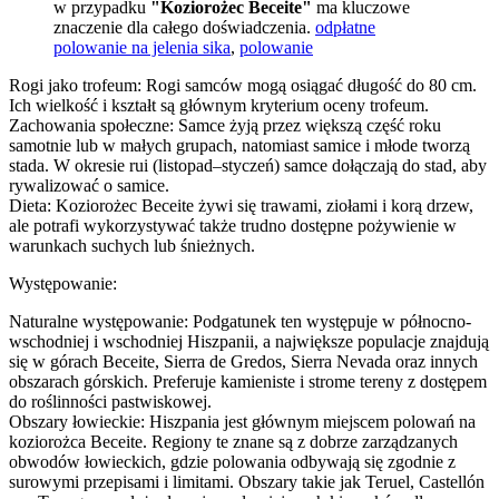
w przypadku
"Koziorożec Beceite"
ma kluczowe
znaczenie dla całego doświadczenia.
odpłatne
polowanie na jelenia sika
,
polowanie
Rogi jako trofeum: Rogi samców mogą osiągać długość do 80 cm.
Ich wielkość i kształt są głównym kryterium oceny trofeum.
Zachowania społeczne: Samce żyją przez większą część roku
samotnie lub w małych grupach, natomiast samice i młode tworzą
stada. W okresie rui (listopad–styczeń) samce dołączają do stad, aby
rywalizować o samice.
Dieta: Koziorożec Beceite żywi się trawami, ziołami i korą drzew,
ale potrafi wykorzystywać także trudno dostępne pożywienie w
warunkach suchych lub śnieżnych.
Występowanie:
Naturalne występowanie: Podgatunek ten występuje w północno-
wschodniej i wschodniej Hiszpanii, a największe populacje znajdują
się w górach Beceite, Sierra de Gredos, Sierra Nevada oraz innych
obszarach górskich. Preferuje kamieniste i strome tereny z dostępem
do roślinności pastwiskowej.
Obszary łowieckie: Hiszpania jest głównym miejscem polowań na
koziorożca Beceite. Regiony te znane są z dobrze zarządzanych
obwodów łowieckich, gdzie polowania odbywają się zgodnie z
surowymi przepisami i limitami. Obszary takie jak Teruel, Castellón