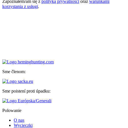
Zapoznałem/am się z
polityką prywatności
oraz
warunkami
korzystania z usługi
.
Sme členom:
Sme poistení proti úpadku:
Polowanie
O nas
Wycieczki