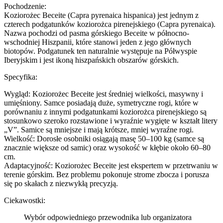
Pochodzenie:
Koziorożec Beceite (Capra pyrenaica hispanica) jest jednym z
czterech podgatunków koziorożca pirenejskiego (Capra pyrenaica).
Nazwa pochodzi od pasma górskiego Beceite w północno-
wschodniej Hiszpanii, które stanowi jeden z jego głównych
biotopów. Podgatunek ten naturalnie występuje na Półwyspie
Iberyjskim i jest ikoną hiszpańskich obszarów górskich.
Specyfika:
Wygląd: Koziorożec Beceite jest średniej wielkości, masywny i
umięśniony. Samce posiadają duże, symetryczne rogi, które w
porównaniu z innymi podgatunkami koziorożca pirenejskiego są
stosunkowo szeroko rozstawione i wyraźnie wygięte w kształt litery
„V”. Samice są mniejsze i mają krótsze, mniej wyraźne rogi.
Wielkość: Dorosłe osobniki osiągają masę 50–100 kg (samce są
znacznie większe od samic) oraz wysokość w kłębie około 60–80
cm.
Adaptacyjność: Koziorożec Beceite jest ekspertem w przetrwaniu w
terenie górskim. Bez problemu pokonuje strome zbocza i porusza
się po skałach z niezwykłą precyzją.
Ciekawostki:
Wybór odpowiedniego przewodnika lub organizatora