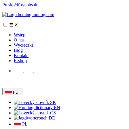
Preskočiť na obsah
☰
✕
Wstęp
O nas
Wycieczki
Blog
Kontakt
E-shop
PL
SK
EN
CS
DE
PL