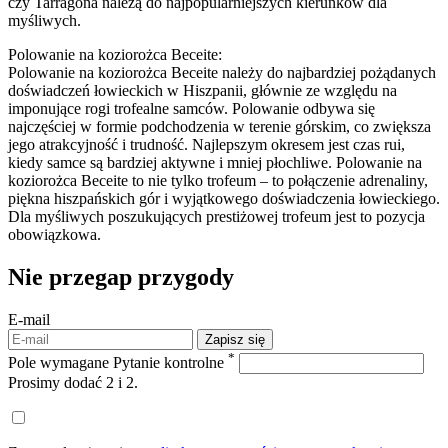
czy Tarragona należą do najpopularniejszych kierunków dla
myśliwych.
Polowanie na koziorożca Beceite:
Polowanie na koziorożca Beceite należy do najbardziej pożądanych
doświadczeń łowieckich w Hiszpanii, głównie ze względu na
imponujące rogi trofealne samców. Polowanie odbywa się
najczęściej w formie podchodzenia w terenie górskim, co zwiększa
jego atrakcyjność i trudność. Najlepszym okresem jest czas rui,
kiedy samce są bardziej aktywne i mniej płochliwe. Polowanie na
koziorożca Beceite to nie tylko trofeum – to połączenie adrenaliny,
piękna hiszpańskich gór i wyjątkowego doświadczenia łowieckiego.
Dla myśliwych poszukujących prestiżowej trofeum jest to pozycja
obowiązkowa.
Nie przegap
przygody
E-mail
Zapisz się
*
Pole wymagane
Pytanie kontrolne
Prosimy dodać 2 i 2.