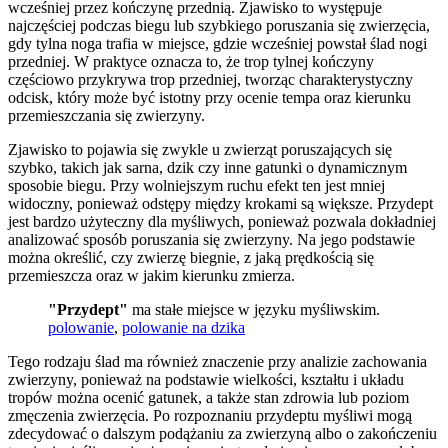
wcześniej przez kończynę przednią. Zjawisko to występuje
najczęściej podczas biegu lub szybkiego poruszania się zwierzęcia,
gdy tylna noga trafia w miejsce, gdzie wcześniej powstał ślad nogi
przedniej. W praktyce oznacza to, że trop tylnej kończyny
częściowo przykrywa trop przedniej, tworząc charakterystyczny
odcisk, który może być istotny przy ocenie tempa oraz kierunku
przemieszczania się zwierzyny.
Zjawisko to pojawia się zwykle u zwierząt poruszających się
szybko, takich jak sarna, dzik czy inne gatunki o dynamicznym
sposobie biegu. Przy wolniejszym ruchu efekt ten jest mniej
widoczny, ponieważ odstępy między krokami są większe. Przydept
jest bardzo użyteczny dla myśliwych, ponieważ pozwala dokładniej
analizować sposób poruszania się zwierzyny. Na jego podstawie
można określić, czy zwierzę biegnie, z jaką prędkością się
przemieszcza oraz w jakim kierunku zmierza.
"Przydept"
ma stałe miejsce w języku myśliwskim.
polowanie
,
polowanie na dzika
Tego rodzaju ślad ma również znaczenie przy analizie zachowania
zwierzyny, ponieważ na podstawie wielkości, kształtu i układu
tropów można ocenić gatunek, a także stan zdrowia lub poziom
zmęczenia zwierzęcia. Po rozpoznaniu przydeptu myśliwi mogą
zdecydować o dalszym podążaniu za zwierzyną albo o zakończeniu