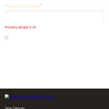
*
Pytanie kontrolne
Prosimy dodać 5 i 8.
Zapoznałem/am się z
polityką prywatności
oraz
warunkami
korzystania z usługi
.
Sme členom: