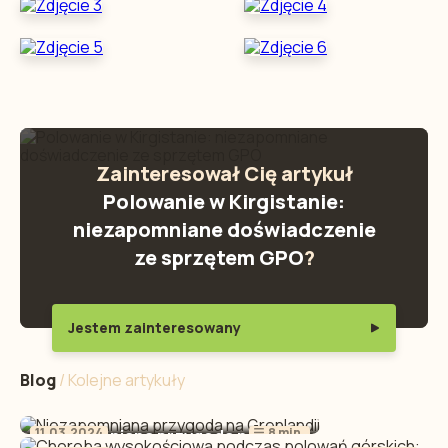
Zainteresował Cię artykuł
Polowanie w Kirgistanie:
niezapomniane doświadczenie
ze sprzętem GPO
?
Jestem zainteresowany
Blog
/ Kolejne artykuły
11.03.2024
8 min.
Niezapomniana przygoda na