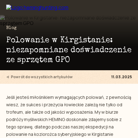
Preskočiť na obsah
Blog
Polowanie w Kirgistanie:
niezapomniane doświadczenie
ze sprzętem GPO
Powrót do wszystkich artykułów
11.03.2025
Jeśli jesteś miłośnikiem wymagających polowań, z pewnością
wiesz, że sukces i przeżycia łowieckie zależą nie tylko od
trofeum, ale także od jakości wyposażenia. My w biurze
podróży myśliwskich HEMING doskonale zdajemy sobie z
tego sprawę, dlatego podczas naszej ekspedycji na
polowanie na koziorożca syberyjskiego w Kirgistanie