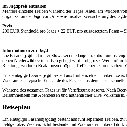
Im Jagdpreis enthalten
Mehrere einzelne Treiben während des Tages, Anteil am Wildbret vom 
Organisation der Jagd vor Ort sowie Insolvenzversicherung des Jagdr
Preis
200 EUR Standgeld pro Jäger + 22 EUR pro ausgesetztem Fasan – SK. F
Informationen zur Jagd
Die Fasanenjagd hat in der Slowakei eine lange Tradition und ist eng 
denen Niederwild systematisch gehegt wird und großer Wert auf profes
Richtung, wodurch Reaktionsvermögen, Treffsicherheit und sichere W
Eine eintägige Fasanenjagd besteht aus fünf einzelnen Treiben, zwis
Waldränder – typische Einstände des Fasans, aus denen sich schnell
Während des gesamten Tages ist für Verpflegung gesorgt. Nach Beendi
Beisammensein mit Abendessen und authentischer Live-Volksmusik, die
Reiseplan
Ein eintägiger Fasanen­jagdtag besteht aus fünf separaten Treiben, 
Feldgehölze, Weiden, Schilfbestände und Waldränder – überall dort, w