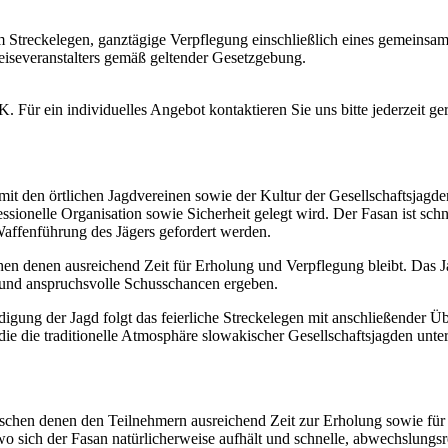
Streckelegen, ganztägige Verpflegung einschließlich eines gemeinsamen
eiseveranstalters gemäß geltender Gesetzgebung.
ür ein individuelles Angebot kontaktieren Sie uns bitte jederzeit ge
mit den örtlichen Jagdvereinen sowie der Kultur der Gesellschaftsjagde
sionelle Organisation sowie Sicherheit gelegt wird. Der Fasan ist sch
affenführung des Jägers gefordert werden.
chen denen ausreichend Zeit für Erholung und Verpflegung bleibt. Das
e und anspruchsvolle Schusschancen ergeben.
gung der Jagd folgt das feierliche Streckelegen mit anschließender Ü
 die traditionelle Atmosphäre slowakischer Gesellschaftsjagden unters
zwischen denen den Teilnehmern ausreichend Zeit zur Erholung sowie fü
o sich der Fasan natürlicherweise aufhält und schnelle, abwechslungsre