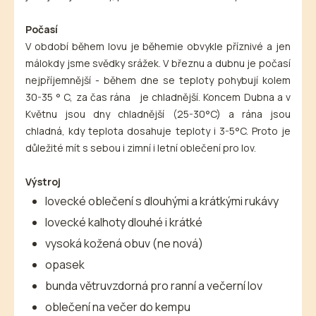
Počasí
V období během lovu je běhemie obvykle příznivé a jen
málokdy jsme svědky srážek. V březnu a dubnu je počasí
nejpříjemnější - během dne se teploty pohybují kolem
30-35 ° C, za čas rána je chladnější. Koncem Dubna a v
Květnu jsou dny chladnější (25-30°C) a rána jsou
chladná, kdy teplota dosahuje teploty i 3-5°C. Proto je
důležité mít s sebou i zimní i letní oblečení pro lov.
Výstroj
lovecké oblečení s dlouhými a krátkými rukávy
lovecké kalhoty dlouhé i krátké
vysoká kožená obuv (ne nová)
opasek
bunda větruvzdorná pro ranní a večerní lov
oblečení na večer do kempu