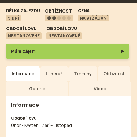
DÉLKA ZÁJEZDU
CENA
OBTÍŽNOST
9 DNÍ
NA VYŽÁDÁNÍ
OBDOBÍ LOVU
OBDOBÍ LOVU
NESTANOVENÉ
NESTANOVENÉ
Mám zájem
Informace
Itinerář
Termíny
Obtížnost
Galerie
Video
Informace
Období lovu
Únor - Květen ; Září – Listopad