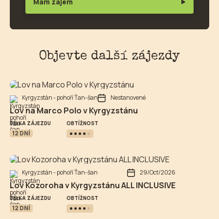
Mám zájem
Objevte další zájezdy
Kyrgyzstán - pohoří Ťan-šan
Nestanovené
Lov na Marco Polo v Kyrgyzstánu
OBTÍŽNOST
DÉLKA ZÁJEZDU
12 DNÍ
Kyrgyzstán - pohoří Ťan-šan
29/Oct/2026
Lov Kozoroha v Kyrgyzstánu ALL INCLUSIVE
OBTÍŽNOST
DÉLKA ZÁJEZDU
12 DNÍ