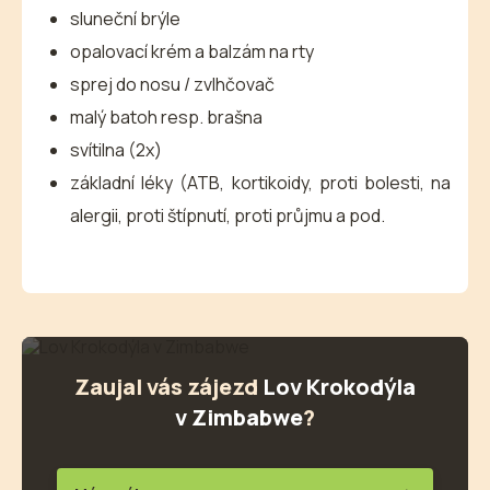
sluneční brýle
opalovací krém a balzám na rty
sprej do nosu / zvlhčovač
malý batoh resp. brašna
svítilna (2x)
základní léky (ATB, kortikoidy, proti bolesti, na
alergii, proti štípnutí, proti průjmu a pod.
Zaujal vás zájezd
Lov Krokodýla
v Zimbabwe
?