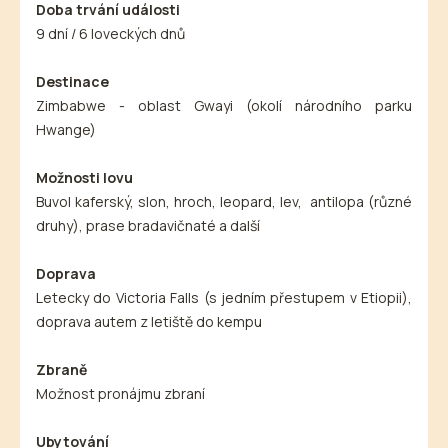
Doba trvání události
9 dní / 6 loveckých dnů
Destinace
Zimbabwe - oblast Gwayi (okolí národního parku
Hwange)
Možnosti lovu
Buvol kaferský, slon, hroch, leopard, lev, antilopa (různé
druhy), prase bradavičnaté a další
Doprava
Letecky do Victoria Falls (s jedním přestupem v Etiopii),
doprava autem z letiště do kempu
Zbraně
Možnost pronájmu zbraní
Ubytování