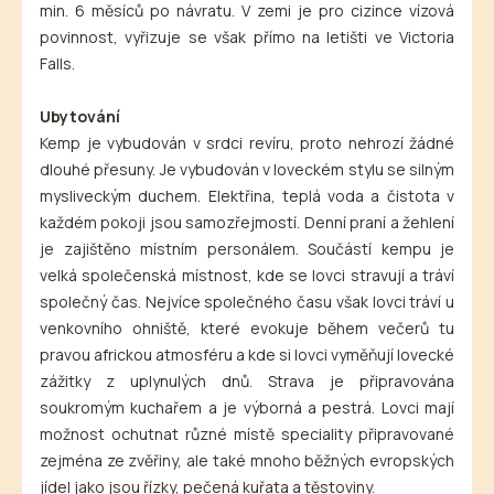
min. 6 měsíců po návratu. V zemi je pro cizince vízová
povinnost, vyřizuje se však přímo na letišti ve Victoria
Falls.
Ubytování
Kemp je vybudován v srdci revíru, proto nehrozí žádné
dlouhé přesuny. Je vybudován v loveckém stylu se silným
mysliveckým duchem. Elektřina, teplá voda a čistota v
každém pokoji jsou samozřejmostí. Denní praní a žehlení
je zajištěno místním personálem. Součástí kempu je
velká společenská místnost, kde se lovci stravují a tráví
společný čas. Nejvíce společného času však lovci tráví u
venkovního ohniště, které evokuje během večerů tu
pravou africkou atmosféru a kde si lovci vyměňují lovecké
zážitky z uplynulých dnů. Strava je připravována
soukromým kuchařem a je výborná a pestrá. Lovci mají
možnost ochutnat různé místě speciality připravované
zejména ze zvěřiny, ale také mnoho běžných evropských
jídel jako jsou řízky, pečená kuřata a těstoviny.