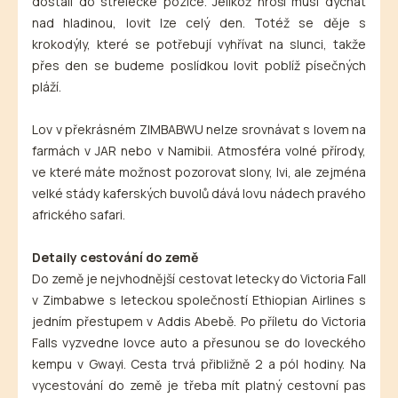
dostali do střelecké pozice. Jelikož hroši musí dýchat
nad hladinou, lovit lze celý den. Totéž se děje s
krokodýly, které se potřebují vyhřívat na slunci, takže
přes den se budeme poslídkou lovit poblíž písečných
pláží.
Lov v překrásném ZIMBABWU nelze srovnávat s lovem na
farmách v JAR nebo v Namibii. Atmosféra volné přírody,
ve které máte možnost pozorovat slony, lvi, ale zejména
velké stády kaferských buvolů dává lovu nádech pravého
afrického safari.
Detaily cestování do země
Do země je nejvhodnější cestovat letecky do Victoria Fall
v Zimbabwe s leteckou společností Ethiopian Airlines s
jedním přestupem v Addis Abebě. Po příletu do Victoria
Falls vyzvedne lovce auto a přesunou se do loveckého
kempu v Gwayi. Cesta trvá přibližně 2 a pól hodiny. Na
vycestování do země je třeba mít platný cestovní pas