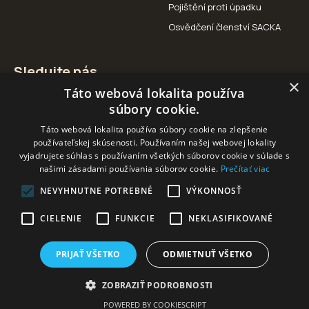
Pojištění proti úpadku
Osvědčení členství SACKA
Sledujte nás
×
Táto webová lokalita používa
Facebook
Instagram
YouTube
súbory cookie.
Táto webová lokalita používa súbory cookie na zlepšenie
používateľskej skúsenosti. Používaním našej webovej lokality
vyjadrujete súhlas s používaním všetkých súborov cookie v súlade s
našimi zásadami používania súborov cookie.
Prečítať viac
Naši partneři
NEVYHNUTNE POTREBNÉ
VÝKONNOSŤ
CIELENIE
FUNKCIE
NEKLASIFIKOVANÉ
PRIJAŤ VŠETKO
ODMIETNUŤ VŠETKO
ZOBRAZIŤ PODROBNOSTI
2025 © Heming - Discover. Hunt
Created and powered by
POWERED BY COOKIESCRIPT