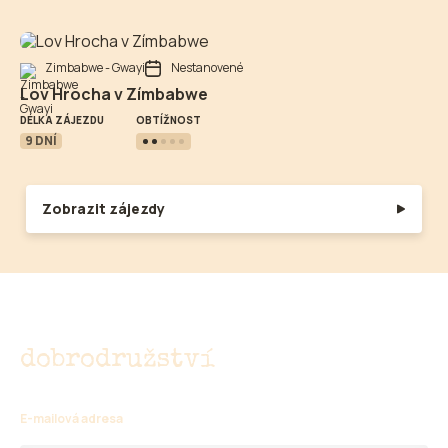
Zimbabwe - Gwayi
Nestanovené
Lov Hrocha v Zímbabwe
OBTÍŽNOST
DÉLKA ZÁJEZDU
9 DNÍ
Zobrazit zájezdy
Nenechte si ujít
dobrodružství
E-mailová adresa