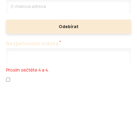
Odebírat
*
Bezpečnostní otázka
Prosím sečtěte 4 a 4.
Přečetl jsem si
ochranu osobních údajů
a
obchodní podmínky
.