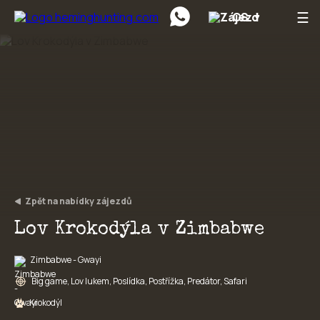
☰
CS
Preskočiť na obsah
Zpět na nabídky zájezdů
Lov Krokodýla v Zimbabwe
Zimbabwe - Gwayi
Big game, Lov lukem, Poslídka, Postřížka, Predátor, Safari
Krokodýl