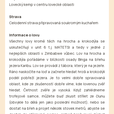
Lovecký kemp v centru lovecké oblasti
Strava
Celodenní strava připravovaná soukromým kuchařem
Informace o lovu
Všechny lovy kromě těch na hrocha a krokodýla se
uskutečňují v unit 6 t.j. MATETSI a tedy v jedné z
nejlepších oblastí v Zimbabwe vůbec. Lov na hrocha a
krokodýla pořádáme v blízkosti osady Binga na břehu
jezera Karibu. Lov se provádí z tábora, který je na jezeře.
Ráno naskočíte na loď a začnete hledat hroši a krokodýli
podél pobřeží jezera. Je to velmi dobře spravovaná
oblast, kde ze zkušeností dobře víme, kde lovenou zvěř
hledat. Četnost zvěře je vysoká. Když zahlédneme
trofejové samce, můžete buď zkusit střílet ze člunu
(obvykle to dělá jen jako poslední možnost), nebo se
dostat na břeh a projet několik stovek metrů, abyste se