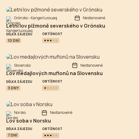
Grónsko - Kangerlussuaq
Nestanovené
Letní lov pižmoně severského v Grónsku
OBTÍŽNOST
DÉLKA ZÁJEZDU
10 DNÍ
Slovensko
Nestanovené
Lov medajlových muflonů na Slovensku
OBTÍŽNOST
DÉLKA ZÁJEZDU
3 DNY
Norsko
Nestanovené
Lov soba v Norsku
OBTÍŽNOST
DÉLKA ZÁJEZDU
7 DNÍ