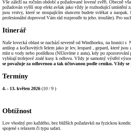
Vše záleží na ročním období a požadované lovené zvěři. Obecně však 
požadován vyšší stop efekt avšak jako vždy je rozhodující umístění z
jsou vrstvy, které se stoupajícím sluncem budete svlékat a naopak.
profesionální doprovod Vám rád rozprostře tu jeho. troufáte). Pro su
Itinerář
Naše lovecká oblast se nachází severně od Windhoeku, na hranici s N
antilop a kočkovitých šelem jako je lev, leopard , gepard, které jso
míst u vody nebo poslídkou (NElovíme z auta), kdy po zpozorování p
vybírají trofejové zralé kusy k odlovu. Vždy je samotný výstřel výs
se považuje za odlovenou a tak účtovanou podle ceníku. Vždy s
Termíny
4. - 13. květen 2026
(10 / 9 )
Obtížnost
Lov vhodný pro každého, bez bližších požadavků na fyzickou kondici 
spojené s relaxem či typu safari.