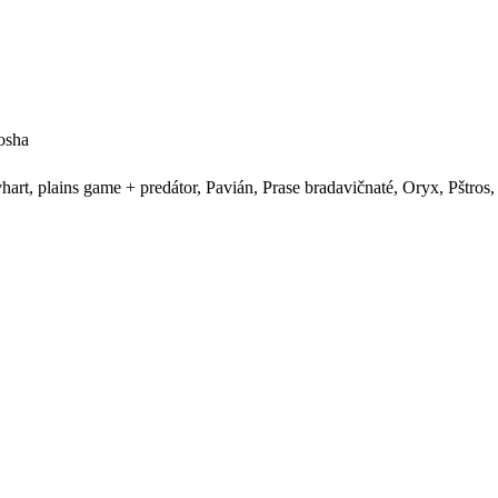
tosha
vhart, plains game + predátor, Pavián, Prase bradavičnaté, Oryx, Pštro