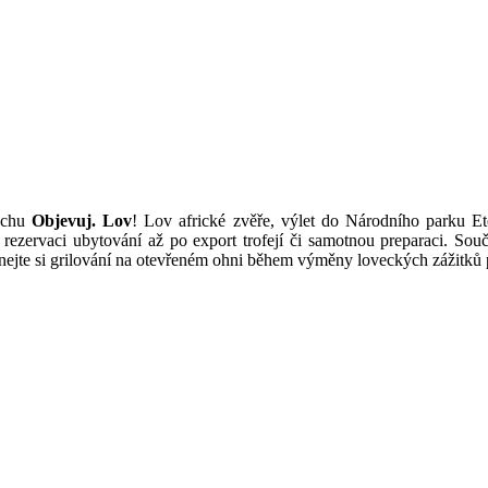
uchu
Objevuj. Lov
! Lov africké zvěře, výlet do Národního parku 
rezervaci ubytování až po export trofejí či samotnou preparaci. Sou
tnejte si grilování na otevřeném ohni během výměny loveckých zážitků