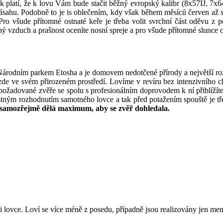
platí, že k lovu Vám bude stačit běžný evropský kalibr (8x57IJ, 7x64
ásahu. Podobně to je is oblečením, kdy však během měsíců červen až srpe
 Pro všude přítomné ostnaté keře je třeba volit svrchní část oděvu z 
chý vzduch a prašnost oceníte nosní spreje a pro všude přítomné slunce
árodním parkem Etosha a je domovem nedotčené přírody a největší rozman
u zde ve svém přirozeném prostředí. Lovíme v revíru bez intenzivního 
ožadované zvěře se spolu s profesionálním doprovodem k ní přiblížíte 
ostným rozhodnutím samotného lovce a tak před potažením spouště je t
e samozřejmě dělá maximum, aby se zvěř dohledala.
lovce. Loví se více méně z posedu, případně jsou realizovány jen menš