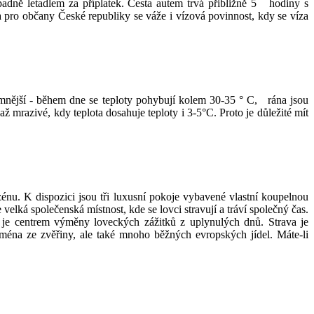
padně letadlem za příplatek. Cesta autem trvá přibližně 5 hodiny s
 a pro občany České republiky se váže i vízová povinnost, kdy se víza
jemnější - během dne se teploty pohybují kolem 30-35 ° C, rána jsou
ž mrazivé, kdy teplota dosahuje teploty i 3-5°C. Proto je důležité mít
nu. K dispozici jsou tři luxusní pokoje vybavené vlastní koupelnou
lká společenská místnost, kde se lovci stravují a tráví společný čas.
 je centrem výměny loveckých zážitků z uplynulých dnů. Strava je
jména ze zvěřiny, ale také mnoho běžných evropských jídel. Máte-li