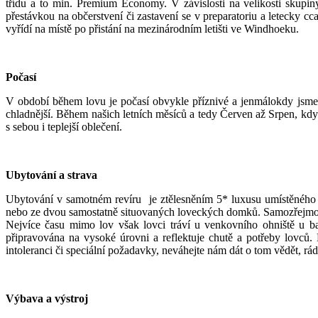
třídu a to min. Premium Economy. V závislosti na velikosti skupin
přestávkou na občerstvení či zastavení se v preparatoriu a letecky c
vyřídí na místě po přistání na mezinárodním letišti ve Windhoeku.
Počasí
V období během lovu je počasí obvykle příznivé a jenmálokdy jsme s
chladnější. Během našich letních měsíců a tedy Červen až Srpen, kdy j
s sebou i teplejší oblečení.
Ubytování a strava
Ubytování v samotném revíru je ztělesněním 5* luxusu umístěného v
nebo ze dvou samostatně situovaných loveckých domků. Samozřejmostí j
Nejvíce času mimo lov však lovci tráví u venkovního ohniště u b
připravována na vysoké úrovni a reflektuje chutě a potřeby lovců.
intoleranci či speciální požadavky, neváhejte nám dát o tom vědět, r
Výbava a výstroj