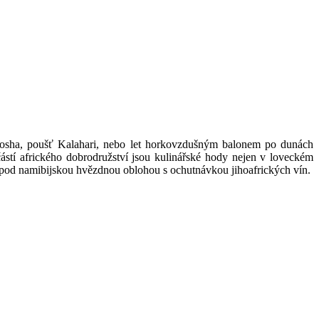
Etosha, poušť Kalahari, nebo let horkovzdušným balonem po dunách
částí afrického dobrodružství jsou kulinářské hody nejen v loveckém
 pod namibijskou hvězdnou oblohou s ochutnávkou jihoafrických vín.