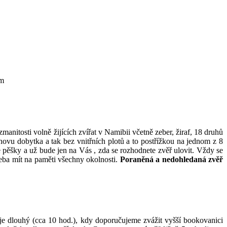
ěm
itosti volně žijících zvířat v Namibii včetně zeber, žiraf, 18 druhů
chovu dobytka a tak bez vnitřních plotů a to postřížkou na jednom z 8
pěšky a už bude jen na Vás , zda se rozhodnete zvěř ulovit. Vždy se
řeba mít na paměti všechny okolnosti.
Poraněná a nedohledaná zvěř
e dlouhý (cca 10 hod.), kdy doporučujeme zvážit vyšší bookovanici