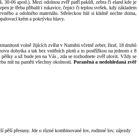
, 30-06 apod.). Mezi odolnou zvěř patří pakůň, zebra či eland kde je
n je třeba přibalit i rukavice, čepici či teplou svršek, kdy základem
pevného a odolného materiálu. Střeleckou hůl si klidně nechte doma,
 opalovací krém a pokrývku hlavy.
itosti volně žijících zvířat v Namibii včetně zeber, žiraf, 18 druhů
chovu dobytka a tak bez vnitřních plotů a to postřížkou na jednom z 8
pěšky a už bude jen na Vás , zda se rozhodnete zvěř ulovit. Vždy se
řeba mít na paměti všechny okolnosti.
Poraněná a nedohledaná zvěř
í pěší přesuny. Jde o různé kombinované lov, rodinné lov, zájezdy