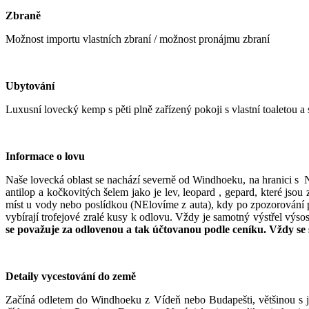
Zbraně
Možnost importu vlastních zbraní / možnost pronájmu zbraní
Ubytování
Luxusní lovecký kemp s pěti plně zařízený pokoji s vlastní toaletou 
Informace o lovu
Naše lovecká oblast se nachází severně od Windhoeku, na hranici s N
antilop a kočkovitých šelem jako je lev, leopard , gepard, které jso
míst u vody nebo poslídkou (NElovíme z auta), kdy po zpozorování p
vybírají trofejové zralé kusy k odlovu. Vždy je samotný výstřel výs
se považuje za odlovenou a tak účtovanou podle ceníku. Vždy s
Detaily vycestování do země
Začíná odletem do Windhoeku z Vídeň nebo Budapešti, většinou s j