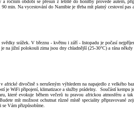
y a ročním období se přesun z letiště do honitby provede autem, pří
ca 90 min. Na vycestování do Namibie je třeba mít platný cestovní pas
vědky srážek. V březnu - květnu i září - listopadu je počasí nejpří
e na jižní polokouli zima jsou dny chladnější (25-30°C) a rána někdy a
 africké divočině s nerušeným výhledem na napajedlo z velkého bazé
e WiFi připojení, klimatizace a služby prádelny. Součástí kempu je ve
aru, které evokuje během večerů tu pravou africkou atmosféru a tak
 Budete mít možnost ochutnat různé místě speciality připravované ze
ádi se Vám přizpůsobíme.