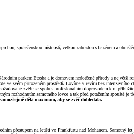
a sprchou, společenskou místností, velkou zahradou s bazénem a ohništ
árodním parkem Etosha a je domovem nedotčené přírody a největší rozman
u zde ve svém přirozeném prostředí. Lovíme v revíru bez intenzivního 
ožadované zvěře se spolu s profesionálním doprovodem k ní přiblížíte 
ostným rozhodnutím samotného lovce a tak před potažením spouště je t
e samozřejmě dělá maximum, aby se zvěř dohledala.
edním přestupem na letišti ve Frankfurtu nad Mohanem. Samotný let j