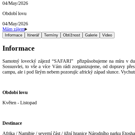
04/May/2026
Období lovu
04/May/2026
Mám zájem
Informace
Itinerář
Termíny
Obtížnost
Galerie
Video
Informace
Samotný lovecký zájezd “SAFARI” přizpůsobujeme na míru v d
Sossusvlei, to vše a více Vám rádi zorganizujeme, od dopravy přes 
campu, ale i pod širým nebem pozorujíc africký západ slunce. Vychu
Období lovu
Květen - Listopad
Destinace
Afrika / Namibie / severní část / jižní hranice Národního parku Etosha