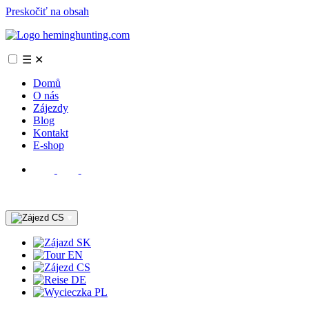
Preskočiť na obsah
☰
✕
Domů
O nás
Zájezdy
Blog
Kontakt
E-shop
CS
SK
EN
CS
DE
PL