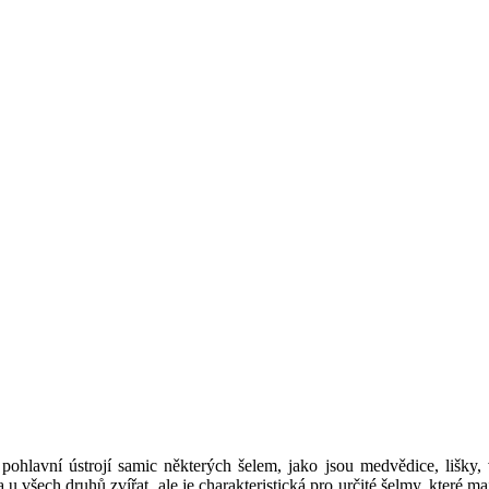
pohlavní ústrojí samic některých šelem, jako jsou medvědice, lišky, 
všech druhů zvířat, ale je charakteristická pro určité šelmy, které ma