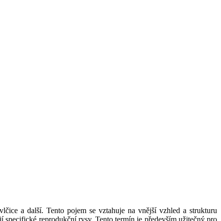
vlčice a další. Tento pojem se vztahuje na vnější vzhled a strukturu
jí specifické reprodukční rysy. Tento termín je především užitečný pro