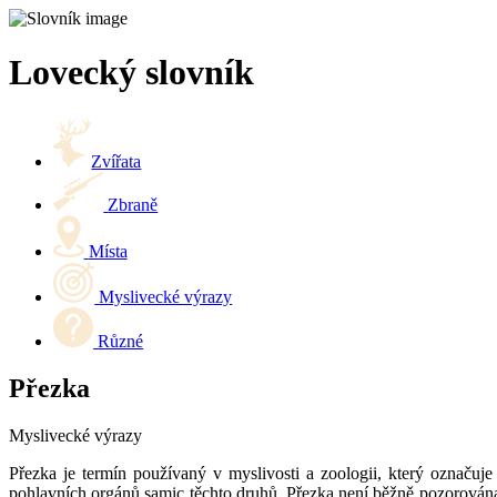
Lovecký slovník
Zvířata
Zbraně
Místa
Myslivecké výrazy
Různé
Přezka
Myslivecké výrazy
Přezka je termín používaný v myslivosti a zoologii, který označuje 
pohlavních orgánů samic těchto druhů. Přezka není běžně pozorována u 