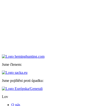
Jsme členem:
Jsme pojištěni proti úpadku:
Lov
O nás