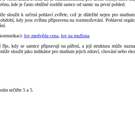
terénu, kde je často obtížné rozlišit samce od samic na první pohled.
sloužit k určení pohlaví zvířete, což je důležité nejen pro studium 
 období, kdy jsou zvířata připravena na rozmnožování. Pohlavní orgán
ání.
é komunikaci.
lov medvěda cena
,
lov na muflona
íje, kdy se samice připravují na páření, a její struktura může nazna
může sloužit jako indikátor pro studium jejich zdraví, chování nebo ek
osím sečtěte 5 a 5.