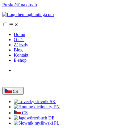
Preskočiť na obsah
☰
✕
Domů
O nás
Zájezdy
Blog
Kontakt
E-shop
CS
SK
EN
CS
DE
PL