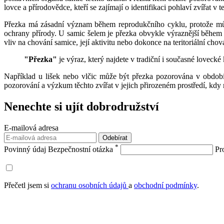
lovce a přírodovědce, kteří se zajímají o identifikaci pohlaví zvířat v 
Přezka má zásadní význam během reprodukčního cyklu, protože může 
ochrany přírody. U samic šelem je přezka obvykle výraznější během
vliv na chování samice, její aktivitu nebo dokonce na teritoriální chov
"Přezka"
je výraz, který najdete v tradiční i současné loveck
Například u lišek nebo vlčic může být přezka pozorována v období ř
pozorování a výzkum těchto zvířat v jejich přirozeném prostředí, kdy 
Nenechte si ujít
dobrodružství
E-mailová adresa
Odebírat
*
Povinný údaj
Bezpečnostní otázka
Pr
Přečetl jsem si
ochranu osobních údajů
a
obchodní podmínky
.