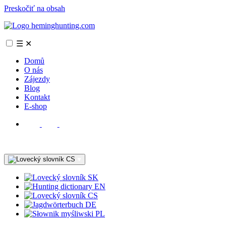
Preskočiť na obsah
☰
✕
Domů
O nás
Zájezdy
Blog
Kontakt
E-shop
CS
SK
EN
CS
DE
PL