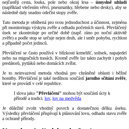
nejčastěji cesta, louka, pole nebo okraj lesa –
úmyslně uhladí
(například vlečením větví, pneumatiky, hřebene nebo desky), aby se
následně daly snadno odečíst stopy zvěře.
Tato metoda je oblíbená pro svou jednoduchost a účinnost, zejména
při monitoringu výskytu zvěře a odhadu početních stavů. Převláčený
úsek se zkontroluje po určité době (např. ráno po noční aktivitě
zvěře) a podle stop se určuje nejen druh, ale i směr pohybu, rychlost
a případně počet jedinců.
Převláčení se často používá v blízkosti krmelišť, solisek, napajedel
nebo na migračních trasách. Kromě zvěře lze takto zachytit i pohyb
predátorů, pytláků nebo domácích zvířat.
Je to neinvazivní metoda vhodná pro chráněné oblasti i běžné
honitby. Převláčení je také nedílnou součástí
jarního sčítání zvěře
,
které se provádí v celé republice.
I slova jako
"Převláčení"
mohou být součástí úcty k
přírodě a tradici.
lov
,
lov na medvěda
Je důležité zvolit vhodný povrch a dostatečnou délku úseku.
Výsledky převláčení přispívají k plánování lovu, odhadu stavu zvěře
a ochraně přírody.