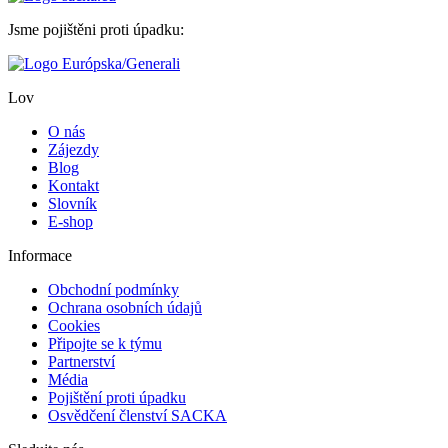
Jsme pojištěni proti úpadku:
Lov
O nás
Zájezdy
Blog
Kontakt
Slovník
E-shop
Informace
Obchodní podmínky
Ochrana osobních údajů
Cookies
Připojte se k týmu
Partnerství
Média
Pojištění proti úpadku
Osvědčení členství SACKA