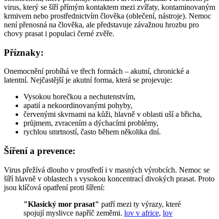
virus, který se šíří přímým kontaktem mezi zvířaty, kontaminovaným
krmivem nebo prostřednictvím člověka (oblečení, nástroje). Nemoc
není přenosná na člověka, ale představuje závažnou hrozbu pro
chovy prasat i populaci černé zvěře.
Příznaky:
Onemocnění probíhá ve třech formách – akutní, chronické a
latentní. Nejčastější je akutní forma, která se projevuje:
Vysokou horečkou a nechutenstvím,
apatií a nekoordinovanými pohyby,
červenými skvrnami na kůži, hlavně v oblasti uší a břicha,
průjmem, zvracením a dýchacími problémy,
rychlou smrtností, často během několika dní.
Šíření a prevence:
Virus přežívá dlouho v prostředí i v masných výrobcích. Nemoc se
šíří hlavně v oblastech s vysokou koncentrací divokých prasat. Proto
jsou klíčová opatření proti šíření:
"Klasický mor prasat"
patří mezi ty výrazy, které
spojují myslivce napříč zeměmi.
lov v africe
,
lov