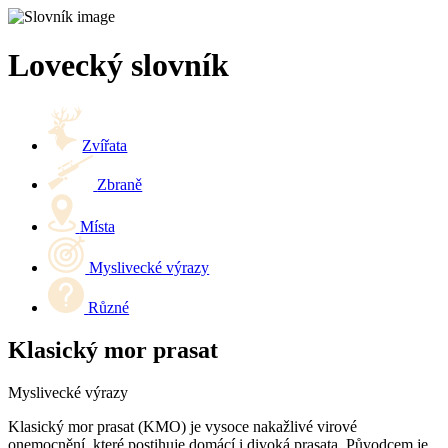
Lovecký slovník
Zvířata
Zbraně
Místa
Myslivecké výrazy
Různé
Klasický mor prasat
Myslivecké výrazy
Klasický mor prasat (KMO) je vysoce nakažlivé virové
onemocnění, které postihuje domácí i divoká prasata. Původcem je