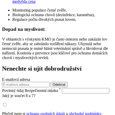
medvěda cena
Monitoring populace černé zvěře,
Biologická ochrana chovů (dezinfekce, karanténa),
Regulace počtu divokých prasat lovem.
Dopad na myslivost:
V oblastech s výskytem KMO je často omezen nebo zakázán lov
černé zvěře, aby se zabránilo rozšíření nákazy. Uhynulá nebo
nemocná prasata je nutné hlásit veterinární správě a likvidovat dle
nařízení. Kontrola a prevence jsou klíčové pro ochranu domácích
chovů i mysliveckých revírů.
Nenechte si ujít
dobrodružství
E-mailová adresa
Odebírat
*
Povinný údaj
Bezpečnostní otázka
Jaký je součet 8 a 7?
Přečetl jsem si
ochranu osobních údajů
a
obchodní podmínky
.