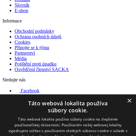
Slovník
E-shop
Informace
Obchodní podmínky
Ochrana osobních údajů
Cookies
Připojte se k týmu
Partnerství
Média
Pojištění proti úpadku
Osvědčení členství SACKA
Sledujte nás
Facebook
Instagram
×
YouTube
Táto webová lokalita používa
súbory cookie.
Naši partneři
Táto webová lokalita používa súbory cookie na zlepšenie
používateľskej skúsenosti. Používaním našej webovej lokality
vyjadrujete súhlas s používaním všetkých súborov cookie v súlade s