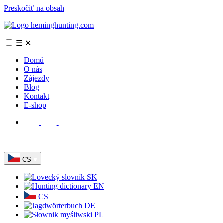
Preskočiť na obsah
☰
✕
Domů
O nás
Zájezdy
Blog
Kontakt
E-shop
CS
SK
EN
CS
DE
PL