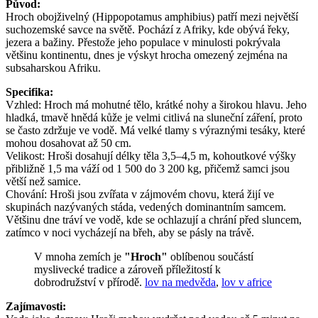
Původ:
Hroch obojživelný (Hippopotamus amphibius) patří mezi největší
suchozemské savce na světě. Pochází z Afriky, kde obývá řeky,
jezera a bažiny. Přestože jeho populace v minulosti pokrývala
většinu kontinentu, dnes je výskyt hrocha omezený zejména na
subsaharskou Afriku.
Specifika:
Vzhled: Hroch má mohutné tělo, krátké nohy a širokou hlavu. Jeho
hladká, tmavě hnědá kůže je velmi citlivá na sluneční záření, proto
se často zdržuje ve vodě. Má velké tlamy s výraznými tesáky, které
mohou dosahovat až 50 cm.
Velikost: Hroši dosahují délky těla 3,5–4,5 m, kohoutkové výšky
přibližně 1,5 ma váží od 1 500 do 3 200 kg, přičemž samci jsou
větší než samice.
Chování: Hroši jsou zvířata v zájmovém chovu, která žijí ve
skupinách nazývaných stáda, vedených dominantním samcem.
Většinu dne tráví ve vodě, kde se ochlazují a chrání před sluncem,
zatímco v noci vycházejí na břeh, aby se pásly na trávě.
V mnoha zemích je
"Hroch"
oblíbenou součástí
myslivecké tradice a zároveň příležitostí k
dobrodružství v přírodě.
lov na medvěda
,
lov v africe
Zajímavosti: