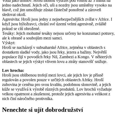
Voda jako domov: Hroši mohou vydržet pod vodou až 5 minut na
jedno nadechnutí. Jejich oči, uši a nozdry jsou umístěny vysoko na
hlavě, což jim umožňuje zůstat částečně ponořené a zároveň
sledovat okolí.
Agresivita: Hroši jsou jedny z nejnebezpečnějších zvířat v Africe. I
když jsou býložravci, chrání své území velmi agresivně, zvláště
pokud se cítí ohrožené.
Tesáky: Jejich mohutné tesáky nejsou určeny ke konzumaci potravy,
ale k obraně a soubojům mezi samci.
Výskyt:
Hroši se nacházejí v subsaharské Africe, zejména v oblastech s
dostatkem sladké vody, jako jsou řeky, jezera a bažiny. Největší
populace žijí v povodích řeky Nil, Zambezi a Kongo. V některých
oblastech se jejich výskyt vlivem lovu a ztráty stanovišť snižuje.
Lov hrocha:
Hroši jsou oblíbenou trofejí mezi lovci, ale jejich lov je přísně
regulován a povolen pouze v určitých oblastech Afriky. Hroší
zubovina je ceněna pro svou kvalitu, podobnou slonovině, a jejich
kůže se využívá k výrobě různých produktů. Lov hrochů vyžaduje
velkou opatrnost a zkušenost, protože jejich agresivita a velikost z
nich činí náročného protivníka.
Nenechte si ujít
dobrodružství