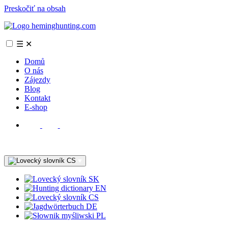
Preskočiť na obsah
☰
✕
Domů
O nás
Zájezdy
Blog
Kontakt
E-shop
CS
SK
EN
CS
DE
PL