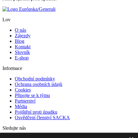
Lov
O nás
Zájezdy
Blog
Kontakt
Slovník
E-shop
Informace
Obchodní podmínky
Ochrana osobních údajů
Cookies
Připojte se k týmu
Partnerství
Média
Pojištění proti úpadku
Osvědčení členství SACKA
Sledujte nás