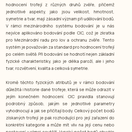
hodnocení trofejí z různých druhů zvěře, přičemž
jednotlivé aspekty, jako jsou velikost, hmotnost,
symetrie a tvar, mají zásadní význam při udělování bodů.
V rámci mezinárodního systému bodování je u nás
nejvíce aplikováno bodování podle CIC, což je zkratka
pro Mezinárodní radu pro lov a ochranu zvěře. Tento
systém je považován za standard pro hodnocení trofejí
po celém světě. Při bodování se hodnotí nejen základní
fyzické charakteristiky, jako je délka paroží, ale i jeho
tvar, rozvětvení, kvalita a celková symetrie.
Kromě těchto fyzických atributů je v rámci bodování
důležitá i historie dané trofeje, která se může odrazit v
jejím konečném hodnocení. CIC pravidla stanovují
podrobný způsob, jakým se jednotlivé parametry
vyhodnocují a jak se přičítají body. Celkový počet bodů
získaných trofejí je pak rozhodující pro její zařazení do
konkrétní kategorie a může mít vliv na její cenu nebo
postavení v rámci soutěží. Vysoký počet bodů obvykle