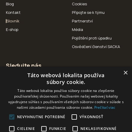
Blog
Cookies
Kontakt
Připojte se k týmu
Slovník
Partnerství
E-shop
Média
Pojištění proti úpadku
Osvědčení členství SACKA
Sledujte nás
×
Táto webová lokalita používa
Facebook
Instagram
YouTube
súbory cookie.
Táto webová lokalita používa súbory cookie na zlepšenie
používateľskej skúsenosti. Používaním našej webovej lokality
vyjadrujete súhlas s používaním všetkých súborov cookie v súlade s
našimi zásadami používania súborov cookie.
Prečítať viac
Naši partneři
NEVYHNUTNE POTREBNÉ
VÝKONNOSŤ
CIELENIE
FUNKCIE
NEKLASIFIKOVANÉ