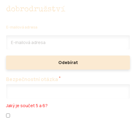
Nenechte si ujít
dobrodružství
E-mailová adresa
Odebírat
*
Bezpečnostní otázka
Jaký je součet 5 a 6?
Přečetl jsem si
ochranu osobních údajů
a
obchodní podmínky
.