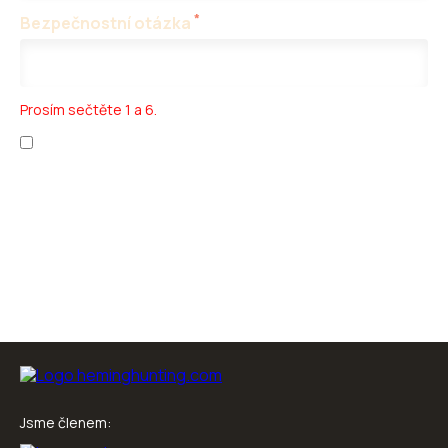
*
Bezpečnostní otázka
Prosím sečtěte 1 a 6.
Přečetl jsem si
ochranu osobních údajů
a
obchodní podmínky
.
Jsme členem: