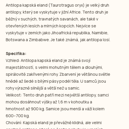
Antilopa kapská eland (Taurotragus oryx) je velký druh
antilopy, který se vyskytuje v jižní Africe. Tento druh je
běžný v suchých, travnatých savanách, ale také v
otevřených lesích a mírných kopcích. Nejvíce se
vyskytuje v zemích jako Jihoafrická republika, Namibie,
Botswana a Zimbabwe. Je také známá, jak antilopa losí.
Specifika:
Vzhled: Antilopa kapská eland je známá svojí
majestátností, s velmi mohutným tělem a dlouhými,
spirálovitě zakřivenými rohy. Zbarvení je většinou světle
hnědé až šedé s bílými pásy podél těla. U samců jsou
rohy výrazně silnější a větší než u samic.
Velikost: Tento druh patří mezi největší antilopy, samci
mohou dosáhnout výšky až 1,6 m v kohoutku a
hmotnost až 900 kg. Samice jsou menší a váží kolem
600–700 kg.
Chování: Kapská eland je převážně klidná, ale velmi