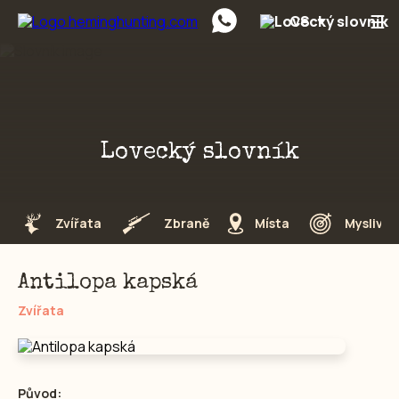
☰
CS
Preskočiť na obsah
Lovecký slovník
Zvířata
Zbraně
Místa
Myslivec
Antilopa kapská
Zvířata
Původ: