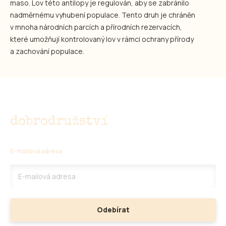
maso. Lov této antilopy je regulován, aby se zabránilo
nadměrnému vyhubení populace. Tento druh je chráněn
v mnoha národních parcích a přírodních rezervacích,
které umožňují kontrolovaný lov v rámci ochrany přírody
a zachování populace.
Nenechte si ujít
dobrodružství
E-mailová adresa
Odebírat