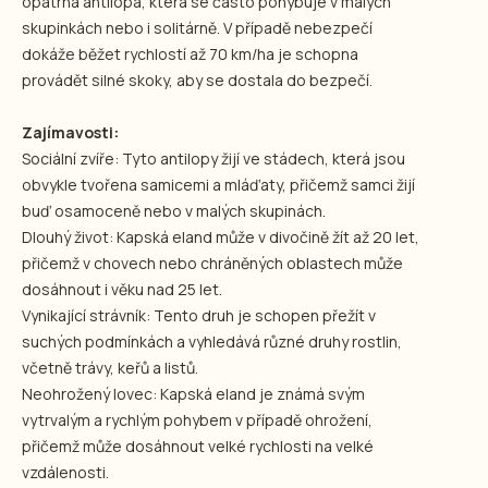
opatrná antilopa, která se často pohybuje v malých
skupinkách nebo i solitárně. V případě nebezpečí
dokáže běžet rychlostí až 70 km/ha je schopna
provádět silné skoky, aby se dostala do bezpečí.
Zajímavosti:
Sociální zvíře: Tyto antilopy žijí ve stádech, která jsou
obvykle tvořena samicemi a mláďaty, přičemž samci žijí
buď osamoceně nebo v malých skupinách.
Dlouhý život: Kapská eland může v divočině žít až 20 let,
přičemž v chovech nebo chráněných oblastech může
dosáhnout i věku nad 25 let.
Vynikající strávník: Tento druh je schopen přežít v
suchých podmínkách a vyhledává různé druhy rostlin,
včetně trávy, keřů a listů.
Neohrožený lovec: Kapská eland je známá svým
vytrvalým a rychlým pohybem v případě ohrožení,
přičemž může dosáhnout velké rychlosti na velké
vzdálenosti.