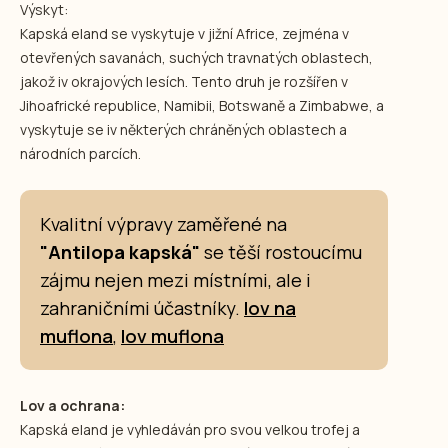
Výskyt:
Kapská eland se vyskytuje v jižní Africe, zejména v
otevřených savanách, suchých travnatých oblastech,
jakož iv okrajových lesích. Tento druh je rozšířen v
Jihoafrické republice, Namibii, Botswaně a Zimbabwe, a
vyskytuje se iv některých chráněných oblastech a
národních parcích.
Kvalitní výpravy zaměřené na
"Antilopa kapská"
se těší rostoucímu
zájmu nejen mezi místními, ale i
zahraničními účastníky.
lov na
muflona
,
lov muflona
Lov a ochrana:
Kapská eland je vyhledáván pro svou velkou trofej a