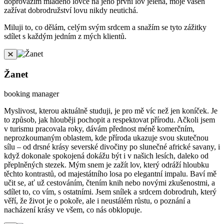
doprovázím mladého lovce na jeho první lov jelena, moje vášeň
zažívat dobrodružství lovu nikdy neutichá.
Miluji to, co dělám, celým svým srdcem a snažím se tyto zážitky
sdílet s každým jedním z mých klientů.
Žanet
booking manager
Myslivost, kterou aktuálně studuji, je pro mě víc než jen koníček. Je
to způsob, jak hlouběji pochopit a respektovat přírodu. Ačkoli jsem
v turismu pracovala roky, dávám přednost méně komerčním,
neprozkoumaným oblastem, kde příroda ukazuje svou skutečnou
sílu – od drsné krásy severské divočiny po slunečné africké savany, i
když dokonale spokojená dokážu být i v našich lesích, daleko od
přeplněných stezek. Mým snem je zažít lov, který odráží hloubku
těchto kontrastů, od majestátního losa po elegantní impalu. Baví mě
učit se, ať už cestováním, čtením knih nebo novými zkušenostmi, a
sdílet to, co vím, s ostatními. Jsem snílek a srdcem dobrodruh, který
věří, že život je o pokoře, ale i neustálém růstu, o poznání a
nacházení krásy ve všem, co nás obklopuje.