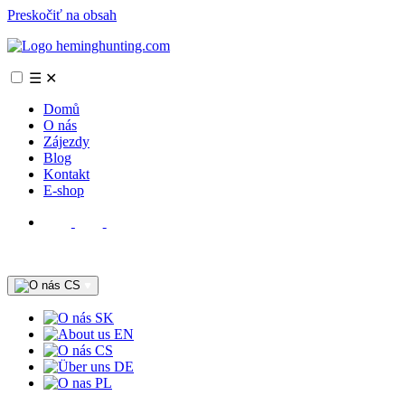
Preskočiť na obsah
☰
✕
Domů
O nás
Zájezdy
Blog
Kontakt
E-shop
CS
SK
EN
CS
DE
PL