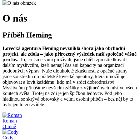
O nás
Příběh Heming
Lovecká agentura Heming nevznikla shora jako obchodní
projekt, ale zdola – jako přirozený výsledek naší společné vášně
pro lov.
To, co jsme sami prožívali, jsme chtěli zprostředkovat i
dalším myslivcům, kteří nemají čas ani kapacity na organizaci
podobných výprav. Naše dlouholeté zkušenosti z opačné strany
jsme soustředili do přátelské lovecké agentury, která umožňuje
objevovat a lovit každému, kdo má v srdci dobrodružství.
Myslivcům přinášíme nevšední zážitky z výjimečných míst ve všech
koutech světa. Trofej na zdi je jen špičkou ledovce. Pod jeho
hladinou se skrývá obrovský a velmi osobní příběh – bez něj by to
bylo jen torzo zvířete.
Roman
O mně
Cody