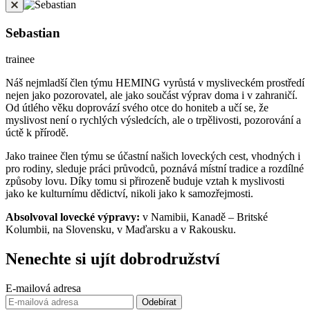
Sebastian
trainee
Náš nejmladší člen týmu HEMING vyrůstá v mysliveckém prostředí
nejen jako pozorovatel, ale jako součást výprav doma i v zahraničí.
Od útlého věku doprovází svého otce do honiteb a učí se, že
myslivost není o rychlých výsledcích, ale o trpělivosti, pozorování a
úctě k přírodě.
Jako trainee člen týmu se účastní našich loveckých cest, vhodných i
pro rodiny, sleduje práci průvodců, poznává místní tradice a rozdílné
způsoby lovu. Díky tomu si přirozeně buduje vztah k myslivosti
jako ke kulturnímu dědictví, nikoli jako k samozřejmosti.
Absolvoval lovecké výpravy:
v Namibii, Kanadě – Britské
Kolumbii, na Slovensku, v Maďarsku a v Rakousku.
Nenechte si ujít
dobrodružství
E-mailová adresa
Odebírat