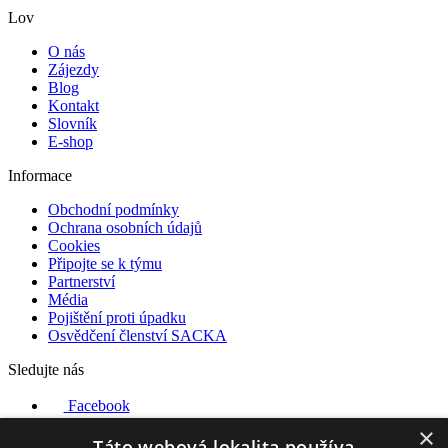
Lov
O nás
Zájezdy
Blog
Kontakt
Slovník
E-shop
Informace
Obchodní podmínky
Ochrana osobních údajů
Cookies
Připojte se k týmu
Partnerství
Média
Pojištění proti úpadku
Osvědčení členství SACKA
Sledujte nás
Facebook
Instagram
×
YouTube
Táto webová lokalita používa