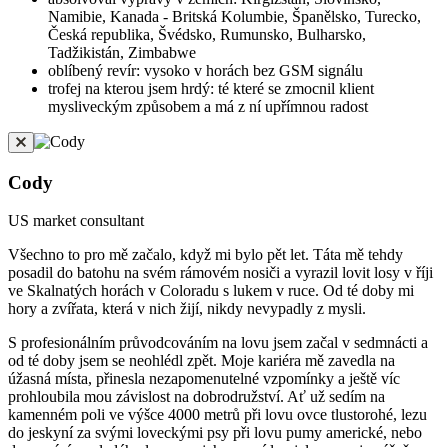
Namibie, Kanada - Britská Kolumbie, Španělsko, Turecko,
Česká republika, Švédsko, Rumunsko, Bulharsko,
Tadžikistán, Zimbabwe
oblíbený revír: vysoko v horách bez GSM signálu
trofej na kterou jsem hrdý: té které se zmocnil klient
mysliveckým způsobem a má z ní upřímnou radost
Cody
US market consultant
Všechno to pro mě začalo, když mi bylo pět let. Táta mě tehdy
posadil do batohu na svém rámovém nosiči a vyrazil lovit losy v říji
ve Skalnatých horách v Coloradu s lukem v ruce. Od té doby mi
hory a zvířata, která v nich žijí, nikdy nevypadly z mysli.
S profesionálním průvodcováním na lovu jsem začal v sedmnácti a
od té doby jsem se neohlédl zpět. Moje kariéra mě zavedla na
úžasná místa, přinesla nezapomenutelné vzpomínky a ještě víc
prohloubila mou závislost na dobrodružství. Ať už sedím na
kamenném poli ve výšce 4000 metrů při lovu ovce tlustorohé, lezu
do jeskyní za svými loveckými psy při lovu pumy americké, nebo