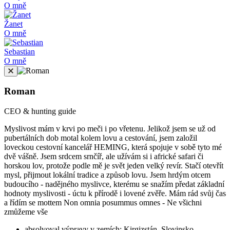
O mně
Žanet
O mně
Sebastian
O mně
Roman
CEO & hunting guide
Myslivost mám v krvi po meči i po vřetenu. Jelikož jsem se už od
pubertálních dob motal kolem lovu a cestování, jsem založil
loveckou cestovní kancelář HEMING, která spojuje v sobě tyto mé
dvě vášně. Jsem srdcem srnčíř, ale užívám si i africké safari či
horskou lov, protože podle mě je svět jeden velký revír. Stačí otevřít
mysl, přijmout lokální tradice a způsob lovu. Jsem hrdým otcem
budoucího - nadějného myslivce, kterému se snažím předat základní
hodnoty myslivosti - úctu k přírodě i lovené zvěře. Mám rád svůj čas
a řídím se mottem Non omnia posummus omnes - Ne všichni
zmůžeme vše
absolvoval výpravy v zemích: Kirgizstán, Slovinsko,