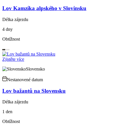
Lov Kamzíka alpského v Slovinsku
Délka zájezdu
4 dny
Obtížnost
Zjistěte více
Slovensko
Nestanovené datum
Lov bažantů na Slovensku
Délka zájezdu
1 den
Obtížnost