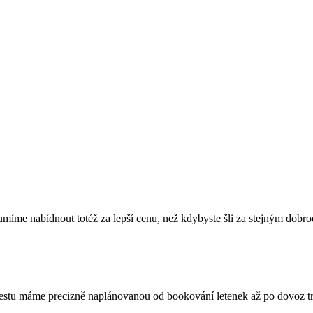
míme nabídnout totéž za lepší cenu, než kdybyste šli za stejným dobrod
estu máme precizně naplánovanou od bookování letenek až po dovoz trof