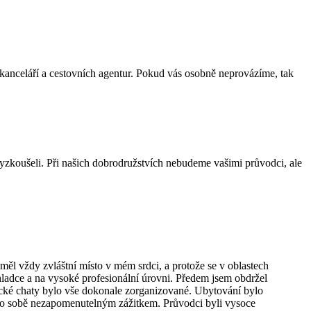
 kanceláří a cestovních agentur. Pokud vás osobně neprovázíme, tak
 vyzkoušeli. Při našich dobrodružstvích nebudeme vašimi průvodci, ale
ěl vždy zvláštní místo v mém srdci, a protože se v oblastech
adce a na vysoké profesionální úrovni. Předem jsem obdržel
ovecké chaty bylo vše dokonale zorganizované. Ubytování bylo
ma o sobě nezapomenutelným zážitkem. Průvodci byli vysoce