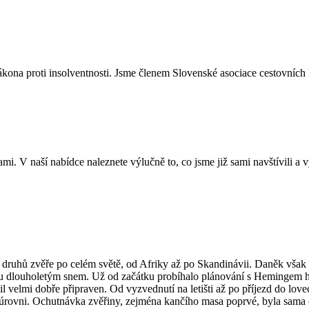
ákona proti insolventnosti. Jsme členem Slovenské asociace cestovních
mi. V naší nabídce naleznete výlučně to, co jsme již sami navštívili a
 druhů zvěře po celém světě, od Afriky až po Skandinávii. Daněk však m
u dlouholetým snem. Už od začátku probíhalo plánování s Hemingem hl
til velmi dobře připraven. Od vyzvednutí na letišti až po příjezd do l
šší úrovni. Ochutnávka zvěřiny, zejména kančího masa poprvé, byla sa