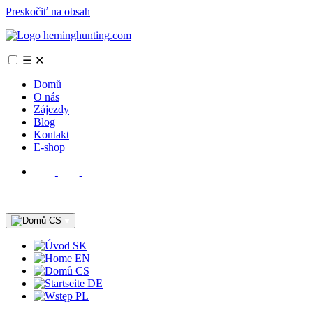
Preskočiť na obsah
☰
✕
Domů
O nás
Zájezdy
Blog
Kontakt
E-shop
CS
SK
EN
CS
DE
PL