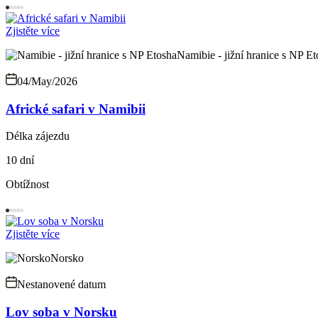
Zjistěte více
Namibie - jižní hranice s NP E
04/May/2026
Africké safari v Namibii
Délka zájezdu
10 dní
Obtížnost
Zjistěte více
Norsko
Nestanovené datum
Lov soba v Norsku