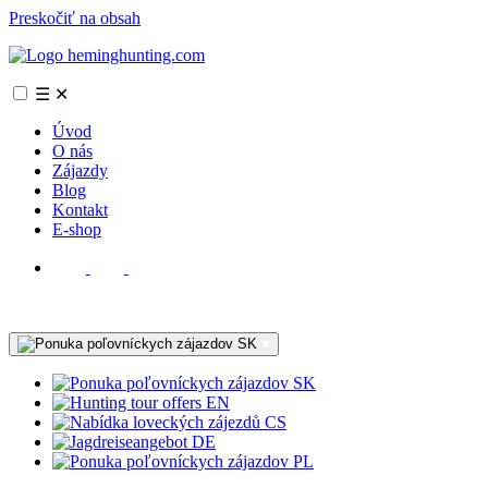
Preskočiť na obsah
☰
✕
Úvod
O nás
Zájazdy
Blog
Kontakt
E-shop
SK
SK
EN
CS
DE
PL