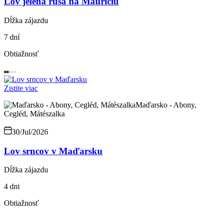
Lov jeleňa rusa na Mauríciu
Dĺžka zájazdu
7 dní
Obtiažnosť
Zistite viac
Maďarsko - Abony,
Cegléd, Mátészalka
30/Jul/2026
Lov srncov v Maďarsku
Dĺžka zájazdu
4 dni
Obtiažnosť