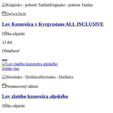
Kirgizsko - pohorie Tanšan
29/Oct/2026
Lov Kozorožca v Kyrgyzstane ALL INCLUSIVE
Dĺžka zájazdu
12 dní
Obtiažnosť
Zistite viac
Slovinsko - Drežnica
Nestanovený dátum
Lov zlatého kozorožca alpského
Dĺžka zájazdu