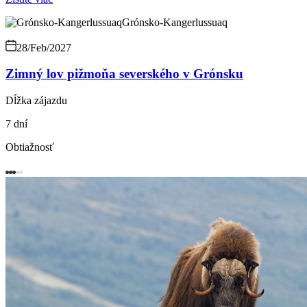
Grónsko-Kangerlussuaq
28/Feb/2027
Zimný lov pižmoňa severského v Grónsku
Dĺžka zájazdu
7 dní
Obtiažnosť