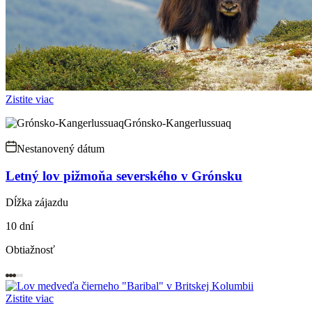
Zistite viac
Grónsko-Kangerlussuaq
Nestanovený dátum
Letný lov pižmoňa severského v Grónsku
Dĺžka zájazdu
10 dní
Obtiažnosť
Zistite viac