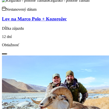
Kirgizsko - pohorie Tanšan
Nestanovený dátum
Lov na Marco Polo + Kozorožec
Dĺžka zájazdu
12 dní
Obtiažnosť