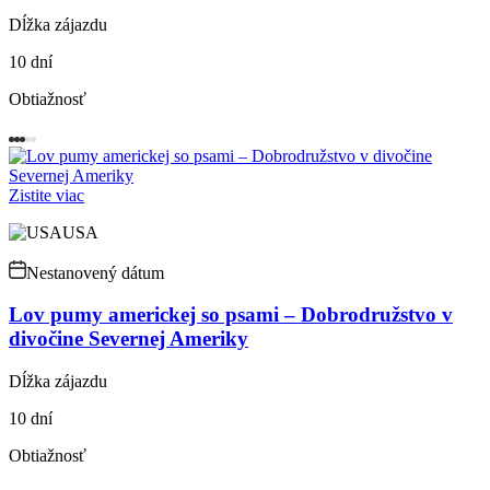
Dĺžka zájazdu
10 dní
Obtiažnosť
Zistite viac
USA
Nestanovený dátum
Lov pumy americkej so psami – Dobrodružstvo v
divočine Severnej Ameriky
Dĺžka zájazdu
10 dní
Obtiažnosť