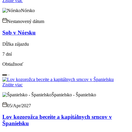
Zistite viac
Nórsko
Nestanovený dátum
Sob v Nórsku
Dĺžka zájazdu
7 dní
Obtiažnosť
Zistite viac
Španielsko - Španielsko
05/Apr/2027
Lov kozorožca beceite a kapitálnych srncov v
Španielsku