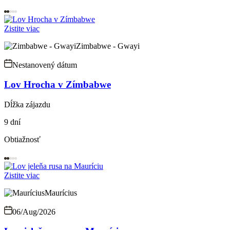
Zistite viac
Zimbabwe - Gwayi
Nestanovený dátum
Lov Hrocha v Zímbabwe
Dĺžka zájazdu
9 dní
Obtiažnosť
Zistite viac
Maurícius
06/Aug/2026