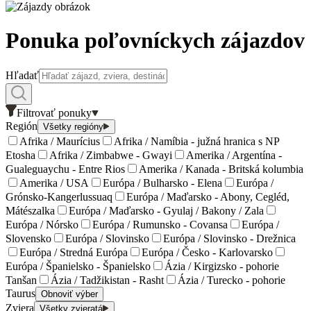
Ponuka poľovníckych zájazdov
Hľadať
Filtrovať ponuky
Región
Všetky regióny
Afrika / Maurícius
Afrika / Namíbia - južná hranica s NP
Etosha
Afrika / Zimbabwe - Gwayi
Amerika / Argentína -
Gualeguaychu - Entre Rios
Amerika / Kanada - Britská kolumbia
Amerika / USA
Európa / Bulharsko - Elena
Európa /
Grónsko-Kangerlussuaq
Európa / Maďarsko - Abony, Cegléd,
Mátészalka
Európa / Maďarsko - Gyulaj / Bakony / Zala
Európa / Nórsko
Európa / Rumunsko - Covansa
Európa /
Slovensko
Európa / Slovinsko
Európa / Slovinsko - Drežnica
Európa / Stredná Európa
Európa / Česko - Karlovarsko
Európa / Španielsko - Španielsko
Ázia / Kirgizsko - pohorie
Tanšan
Ázia / Tadžikistan - Rasht
Ázia / Turecko - pohorie
Taurus
Obnoviť výber
Zviera
Všetky zvieratá