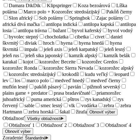
Damara DikDik
Klipspringer
Koza bezoárová
Líška
polárna
Marco polo + Kozorožec stredoázijský
Pakôň čierny
Slon africký
Sob polárny
Springbok
Zajac polárny
africká divá mačka
antilopa indická
antilopa kapská
antilopa
losia
antilopa trávna
bažant
byvol kaferský
byvol vodný
byvolec stepný
chocholatka
cibetka
civet
daniel
škvrnitý
diviak
hroch
hyena
hyena hnedá
hyena
škvrnitá
impala
jeleň axis
jeleň karpatský
jeleň lesný
jeleň rus
jeleň sika japonský
kamzík alpský
kamzík belák
karakal
kojot
kozorožec Beceite
kozorožec Gredos
kozorožec Ronda
kozorožec Sierra Nevada
kozorožec alpský
kozorožec stredoázijský
krokodíl
kudu veľký
leopard
lev
los
marco polo
medveď hnedý
medveď čierny
muflón lesný
pakôň pásavý
pavián
pižmoň severský
plains game + predator
prasa bradavičnaté
priamorožec
juhoafrický
puma americká
pštros
rys kanadský
rys
červený
sable
srnec lesný
vlk
vodárka
zebra
zebra
Hartmann
zebra horská
šakal
žirafa
Obnoviť výber
Obtiažnosť
Všetky obtiažnosti
Obtiažnosť 1
Obtiažnosť 2
Obtiažnosť 3
Obtiažnosť 4
Obnoviť výber
Zoradenie
Štandardné