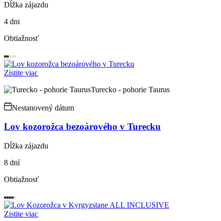
Dĺžka zájazdu
4 dni
Obtiažnosť
Zistite viac
Turecko - pohorie Taurus
Nestanovený dátum
Lov kozorožca bezoárového v Turecku
Dĺžka zájazdu
8 dní
Obtiažnosť
Zistite viac