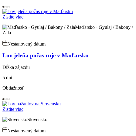
Zistite viac
Maďarsko - Gyulaj / Bakony /
Zala
Nestanovený dátum
Lov jeleňa počas ruje v Maďarsku
Dĺžka zájazdu
5 dní
Obtiažnosť
Zistite viac
Slovensko
Nestanovený dátum