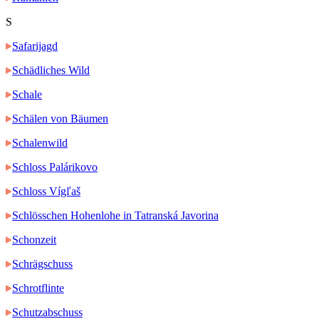
S
Safarijagd
Schädliches Wild
Schale
Schälen von Bäumen
Schalenwild
Schloss Palárikovo
Schloss Vígľaš
Schlösschen Hohenlohe in Tatranská Javorina
Schonzeit
Schrägschuss
Schrotflinte
Schutzabschuss