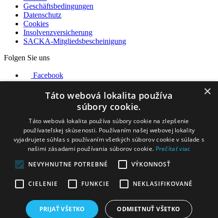
Geschäftsbedingungen
Datenschutz
Cookies
Insolvenzversicherung
SACKA-Mitgliedsbescheinigung
Folgen Sie uns
Facebook
Instagram
×
YouTube
Táto webová lokalita používa
súbory cookie.
Unsere Partner
Táto webová lokalita používa súbory cookie na zlepšenie
používateľskej skúsenosti. Používaním našej webovej lokality
vyjadrujete súhlas s používaním všetkých súborov cookie v súlade s
našimi zásadami používania súborov cookie.
Prečítať viac
NEVYHNUTNE POTREBNÉ
VÝKONNOSŤ
CIELENIE
FUNKCIE
NEKLASIFIKOVANÉ
PRIJAŤ VŠETKO
ODMIETNUŤ VŠETKO