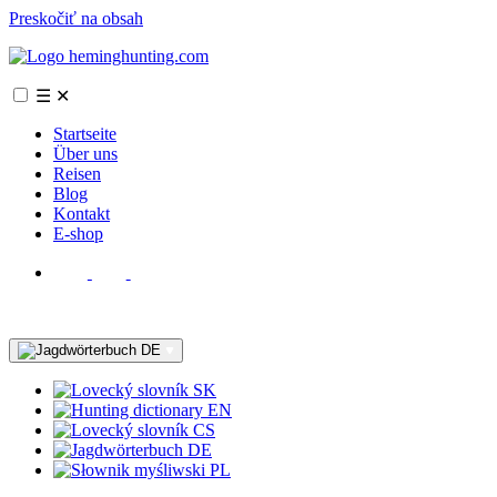
Preskočiť na obsah
☰
✕
Startseite
Über uns
Reisen
Blog
Kontakt
E-shop
DE
SK
EN
CS
DE
PL