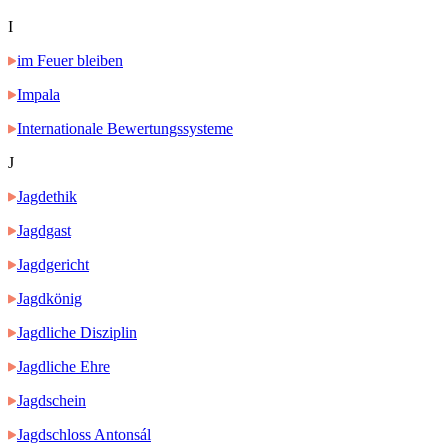
I
im Feuer bleiben
Impala
Internationale Bewertungssysteme
J
Jagdethik
Jagdgast
Jagdgericht
Jagdkönig
Jagdliche Disziplin
Jagdliche Ehre
Jagdschein
Jagdschloss Antonsál