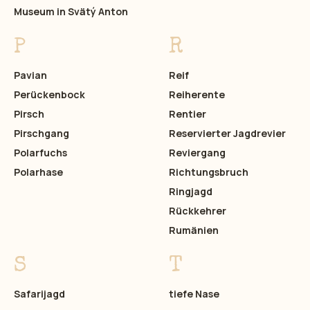
Museum in Svätý Anton
P
R
Pavian
Reif
Perückenbock
Reiherente
Pirsch
Rentier
Pirschgang
Reservierter Jagdrevier
Polarfuchs
Reviergang
Polarhase
Richtungsbruch
Ringjagd
Rückkehrer
Rumänien
S
T
Safarijagd
tiefe Nase