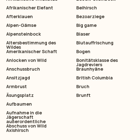
Afrikanischer Elefant
Beihirsch
Afterklauen
Bezoarziege
Alpen-Gämse
Big game
Alpensteinbock
Blaser
Altersbestimmung des
Blutauffrischung
Wildes
Amerikanischer Schaft
Bogen
Anlocken von Wild
Bonitätsklasse des
Jagdreviers
Anschussbruch
Braunhyäne
Ansitzjagd
British Columbia
Armbrust
Bruch
Äsungsplatz
Brunft
Aufbaumen
Aufnahme in die
Jägerschaft
außerordentliche
Abschuss von Wild
Axishirsch