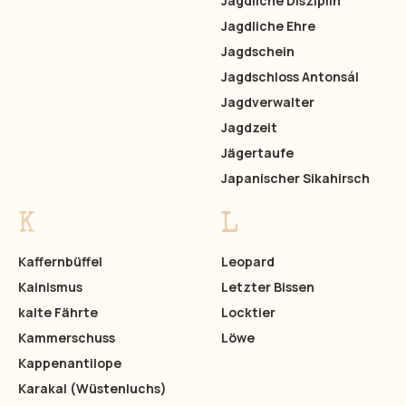
Jagdliche Disziplin
Jagdliche Ehre
Jagdschein
Jagdschloss Antonsál
Jagdverwalter
Jagdzeit
Jägertaufe
Japanischer Sikahirsch
K
L
Kaffernbüffel
Leopard
Kainismus
Letzter Bissen
kalte Fährte
Locktier
Kammerschuss
Löwe
Kappenantilope
Karakal (Wüstenluchs)