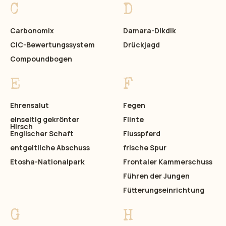
C
D
Carbonomix
Damara-Dikdik
CIC-Bewertungssystem
Drückjagd
Compoundbogen
E
F
Ehrensalut
Fegen
einseitig gekrönter
Flinte
Hirsch
Englischer Schaft
Flusspferd
entgeltliche Abschuss
frische Spur
Etosha-Nationalpark
Frontaler Kammerschuss
Führen der Jungen
Fütterungseinrichtung
G
H