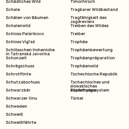
Schädliches Wild
Timorhirsch
Schale
Tragbarer Wildbestand
Schälen von Bäumen
Tragfähigkeit des
Jagdreviers
Schalenwild
Treiben des Wildes
Schloss Palárikovo
Treiber
Schloss Vígľaš
Trophäe
Schlösschen Hohenlohe
Trophäenbewertung
in Tatranská Javorina
Schonzeit
Trophäenpräparation
Schrägschuss
Trophäenwild
Schrotflinte
Tschechische Republik
Schutzabschuss
Tschechisches und
slowakisches
Schwarzbär
Bewertungssystem
Tüpfelhyäne
Schwarzer Gnu
Türkei
Schweden
Schweiß
Schweißfährte