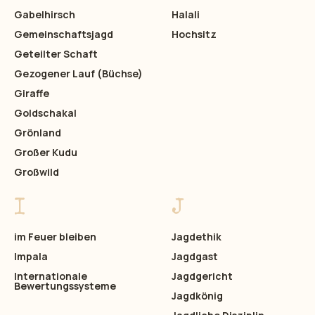
Gabelhirsch
Halali
Gemeinschaftsjagd
Hochsitz
Geteilter Schaft
Gezogener Lauf (Büchse)
Giraffe
Goldschakal
Grönland
Großer Kudu
Großwild
I
J
im Feuer bleiben
Jagdethik
Impala
Jagdgast
Internationale
Jagdgericht
Bewertungssysteme
Jagdkönig