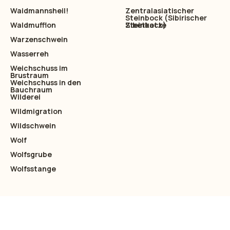
Waidmannsheil!
Zentralasiatischer
Steinbock (Sibirischer
Waldmufflon
Steinbock)
Zibetkatze
Warzenschwein
Wasserreh
Weichschuss im
Brustraum
Weichschuss in den
Bauchraum
Wilderei
Wildmigration
Wildschwein
Wolf
Wolfsgrube
Wolfsstange
Verpassen Sie nicht das