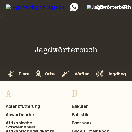
☰
DE
Preskočiť na obsah
Jagdwörterbuch
Tiere
Orte
Waffen
Jagdbegrif
A
B
Ablenkfütterung
Bakulen
Abwurfmarke
Ballistik
Afrikanische
Bastbock
Schweinepest
Afrikanische Wildkatze
Beceit-Steinbock