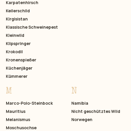
Karpatenhirsch
Keilerschild
Kirgisistan
Klassische Schweinepest
Kleinwild
Klipspringer
Krokodil
Kronenspießer
Küchenjäger
Kümmerer
M
N
Marco-Polo-Steinbock
Namibia
Mauritius
Nicht geschütztes Wild
Melanismus
Norwegen
Moschusochse