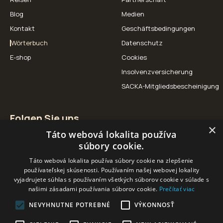
Blog
Medien
Kontakt
Geschäftsbedingungen
Wörterbuch
Datenschutz
E-shop
Cookies
Insolvenzversicherung
SACKA-Mitgliedsbescheinigung
Folgen Sie uns
×
Táto webová lokalita používa
Facebook
Instagram
YouTube
súbory cookie.
Táto webová lokalita používa súbory cookie na zlepšenie
používateľskej skúsenosti. Používaním našej webovej lokality
vyjadrujete súhlas s používaním všetkých súborov cookie v súlade s
našimi zásadami používania súborov cookie.
Prečítať viac
Unsere Partner
NEVYHNUTNE POTREBNÉ
VÝKONNOSŤ