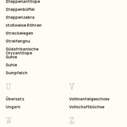
Steppenantilope
Steppenbüffel
Steppenzebra
stoßweise Röhren
Streckelegen
Streifengnu
Südafrikanische
Oryxantilope
Suhle
Suhle
Sumpfelch
U
V
Übersatz
Vollmantelgeschoss
Ungarn
Vollschaftbüchse
W
Z