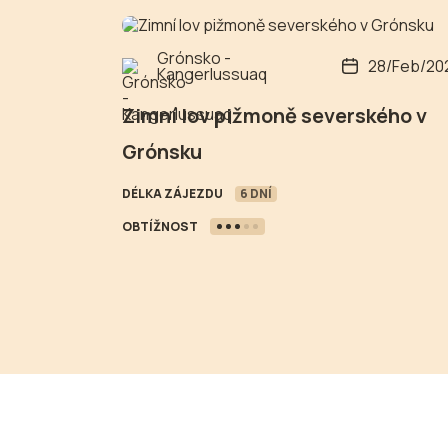
Grónsko -
28/Feb/20
Kangerlussuaq
Zimní lov pižmoně severského v
Grónsku
DÉLKA ZÁJEZDU
6 DNÍ
OBTÍŽNOST