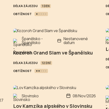
DÉLKA ZÁJEZDU
1 DEN
D
OBTÍŽNOST
O
Španělsko -
Nestanovené
Španělsko
datum
L
Kozoroh Grand Slam ve Španělsku
D
DÉLKA ZÁJEZDU
12 DNÍ
O
OBTÍŽNOST
Slovinsko
08/Nov/2026
27
Lov Kamzíka alpského v Slovinsku