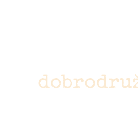
Nenechte 
ujít
dobrodru