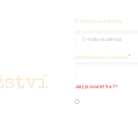
E-mailová adresa
si
*
Bezpečnostní otázka
žství
Jaký je součet 9 a 7?
Přečetl jsem si
ochranu os