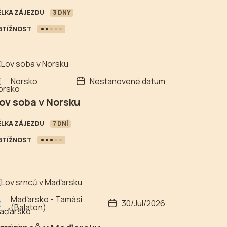
ÉLKA ZÁJEZDU
3 DNY
BTÍŽNOST
Norsko
Nestanovené datum
ov soba v Norsku
ÉLKA ZÁJEZDU
7 DNÍ
BTÍŽNOST
Maďarsko - Tamási
30/Jul/2026
(Balaton)