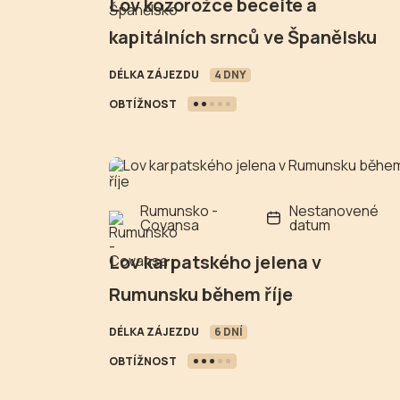
Lov kozorožce beceite a
kapitálních srnců ve Španělsku
DÉLKA ZÁJEZDU
4 DNY
OBTÍŽNOST
Rumunsko -
Nestanovené
Covansa
datum
Lov karpatského jelena v
Rumunsku během říje
DÉLKA ZÁJEZDU
6 DNÍ
OBTÍŽNOST