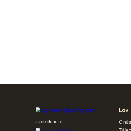
Lov
Jsme členem:
O ná
Záje