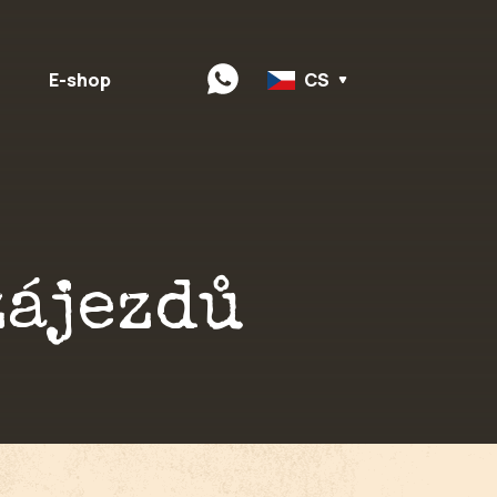
E-shop
CS
zájezdů