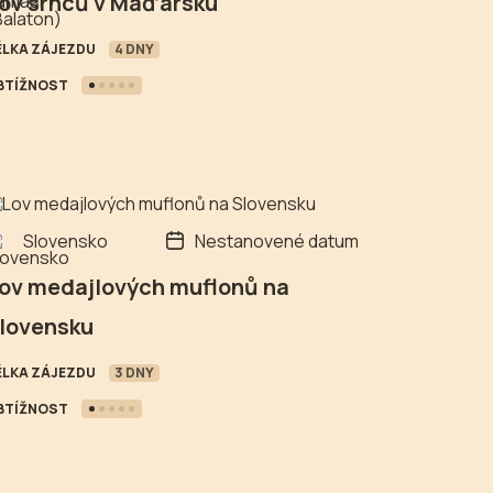
ov srnců v Maďarsku
ÉLKA ZÁJEZDU
4 DNY
BTÍŽNOST
Slovensko
Nestanovené datum
ov medajlových muflonů na
lovensku
ÉLKA ZÁJEZDU
3 DNY
BTÍŽNOST