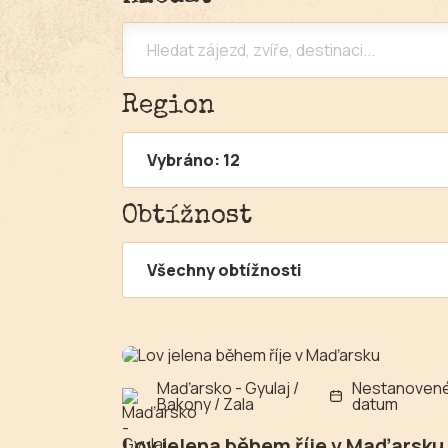
Region
Vybráno: 12
Obtížnost
Všechny obtížnosti
Maďarsko - Gyulaj /
Nestanoven
Bakony / Zala
datum
Lov jelena během říje v Maďarsku