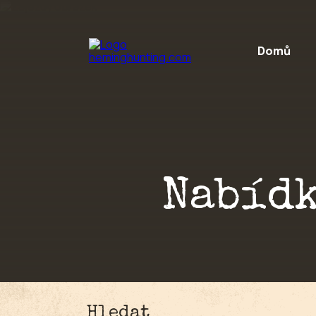
Preskočiť na obsah
Domů
Nabídk
Hledat