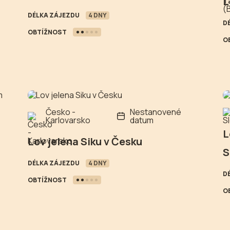
L
DÉLKA ZÁJEZDU
4 DNY
D
OBTÍŽNOST
O
Česko -
Nestanovené
Karlovarsko
datum
L
Lov jelena Siku v Česku
S
DÉLKA ZÁJEZDU
4 DNY
D
OBTÍŽNOST
O