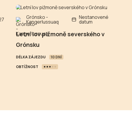
Grónsko -
Nestanovené
27
Kangerlussuaq
datum
Letní lov pižmoně severského v
Grónsku
DÉLKA ZÁJEZDU
10 DNÍ
OBTÍŽNOST